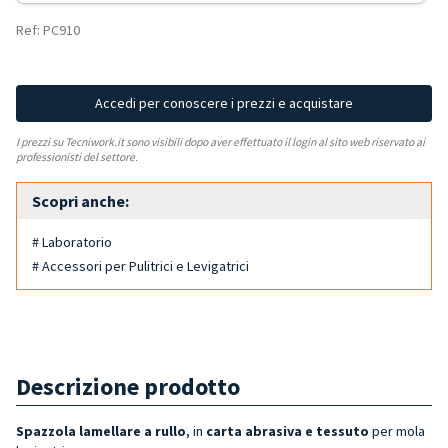
Ref: PC910
Accedi per conoscere i prezzi e acquistare
I prezzi su Tecniwork.it sono visibili dopo aver effettuato il login al sito web riservato ai
professionisti del settore.
Scopri anche:
# Laboratorio
# Accessori per Pulitrici e Levigatrici
Descrizione prodotto
Spazzola lamellare a rullo
, in
c
arta abrasiva e tessuto
per mola