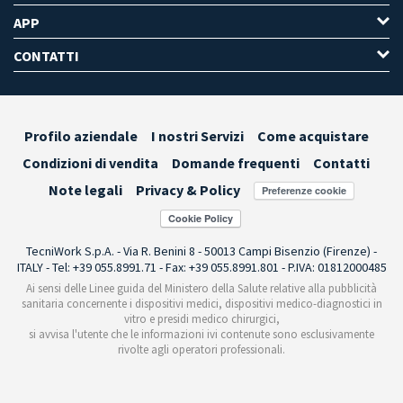
APP
CONTATTI
Profilo aziendale
I nostri Servizi
Come acquistare
Condizioni di vendita
Domande frequenti
Contatti
Note legali
Privacy & Policy
Preferenze cookie
TecniWork S.p.A. - Via R. Benini 8 - 50013 Campi Bisenzio (Firenze) -
ITALY - Tel: +39 055.8991.71 - Fax: +39 055.8991.801 - P.IVA: 01812000485
Ai sensi delle Linee guida del Ministero della Salute relative alla pubblicità
sanitaria concernente i dispositivi medici, dispositivi medico-diagnostici in
vitro e presidi medico chirurgici,
si avvisa l'utente che le informazioni ivi contenute sono esclusivamente
rivolte agli operatori professionali.