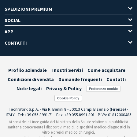
SPEDIZIONI PREMIUM
SOCIAL
APP
CONTATTI
Profilo aziendale
I nostri Servizi
Come acquistare
Condizioni di vendita
Domande frequenti
Contatti
Note legali
Privacy & Policy
Preferenze cookie
TecniWork S.p.A. - Via R. Benini 8 - 50013 Campi Bisenzio (Firenze) -
ITALY - Tel: +39 055.8991.71 - Fax: +39 055.8991.801 - P.IVA: 01812000485
Ai sensi delle Linee guida del Ministero della Salute relative alla pubblicità
sanitaria concernente i dispositivi medici, dispositivi medico-diagnostici in
vitro e presidi medico chirurgici,