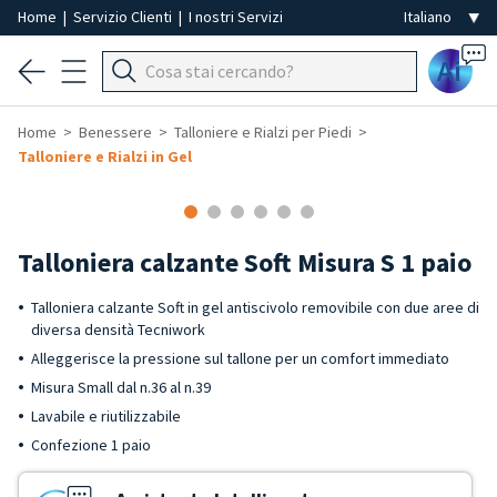
Home
|
Servizio Clienti
|
I nostri Servizi
Ai
Home
Benessere
Talloniere e Rialzi per Piedi
Talloniere e Rialzi in Gel
Talloniera calzante Soft Misura S 1 paio
Talloniera calzante Soft in gel antiscivolo removibile con due aree di
diversa densità Tecniwork
Alleggerisce la pressione sul tallone per un comfort immediato
Misura Small dal n.36 al n.39
Lavabile e riutilizzabile
Confezione 1 paio