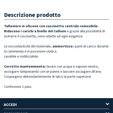
Descrizione prodotto
Talloniere in silicone con cuscinetto centrale removibile.
Riducono i carichi a livello del tallone
e grazie alla possibilità di
estrarre il cuscinetto, sono adatte ad ogni esigenza.
La viscoelasticità del materiale,
ammortizza
i punti di carico durante
la camminata e in posizione statica.
Lavabile e riutilizzabile.
Corretto mantenimento:
lavare con acqua e sapone neutro,
asciugare tamponando con un panno o lasciare asciugare all'aria.
Cospargere abbondantemente di talco la parte superiore.
Confezione 1 paio.
ACCEDI