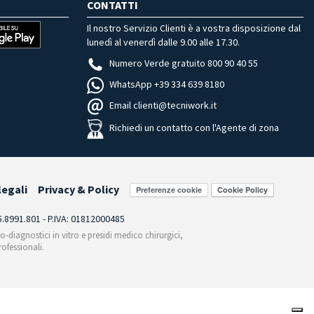
CONTATTI
Il nostro Servizio Clienti è a vostra disposizione dal
lunedì al venerdì dalle 9.00 alle 17.30.
Numero Verde gratuito 800 90 40 55
WhatsApp +39 334 639 8180
Email clienti@tecniwork.it
Richiedi un contatto con l'Agente di zona
legali
Privacy & Policy
Preferenze cookie
55.8991.801 - P.IVA: 01812000485
co-diagnostici in vitro e presidi medico chirurgici,
ofessionali.