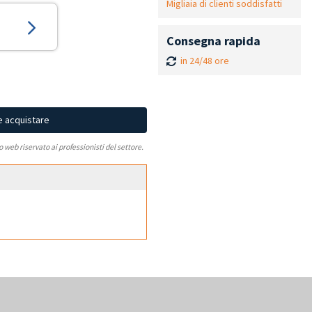
Migliaia di clienti soddisfatti
Consegna rapida
in 24/48 ore
e acquistare
to web riservato ai professionisti del settore.