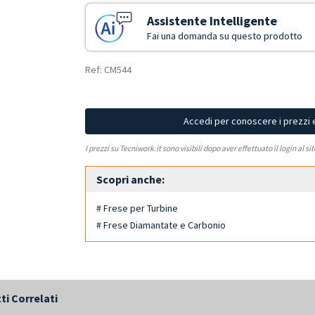
Assistente Intelligente
Fai una domanda su questo prodotto
Ref: CM544
Accedi per conoscere i prezzi 
I prezzi su Tecniwork.it sono visibili dopo aver effettuato il login al si
Scopri anche:
# Frese per Turbine
# Frese Diamantate e Carbonio
ti Correlati