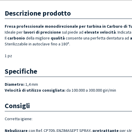
Descrizione prodotto
Fresa professionale monodirezionale per turbina in Carburo di 
Ideale per
lavori di precisione
sul piede ad
elevate velocità
. Indicat
Il
carbonio
della migliore
qualità
consente una perfetta dentatura ad
a
Sterilizzabile in autoclave fino a 180°.
1 pz
Specifiche
Diametro:
1,4 mm
Velocità di utilizzo consigliata:
da 100.000 a 300.000 giri/min
Consigli
Corretta igiene:
Nebulizzare
con Ref. CP709, ENZIMASEPT SPRAY,
pretrattante
per st