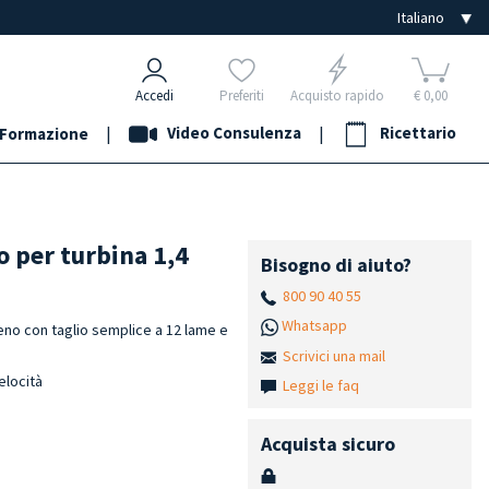
Accedi
Preferiti
Acquisto rapido
€ 0,00
|
Video Consulenza
|
Ricettario
Formazione
o per turbina 1,4
Bisogno di aiuto?
800 90 40 55
Whatsapp
eno con taglio semplice a 12 lame e
Scrivici una mail
elocità
Leggi le faq
Acquista sicuro