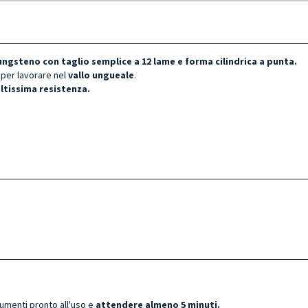
Tungsteno
con taglio semplice
a 12 lame
e forma cilindrica a punta.
a per lavorare nel
vallo ungueale
.
ltissima resistenza.
rumenti pronto all'uso e
attendere almeno 5 minuti.