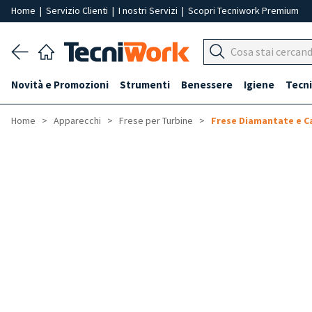
Home
|
Servizio Clienti
|
I nostri Servizi
|
Scopri Tecniwork Premium
Novità e Promozioni
Strumenti
Benessere
Igiene
Tecni
Home
Apparecchi
Frese per Turbine
Frese Diamantate e C