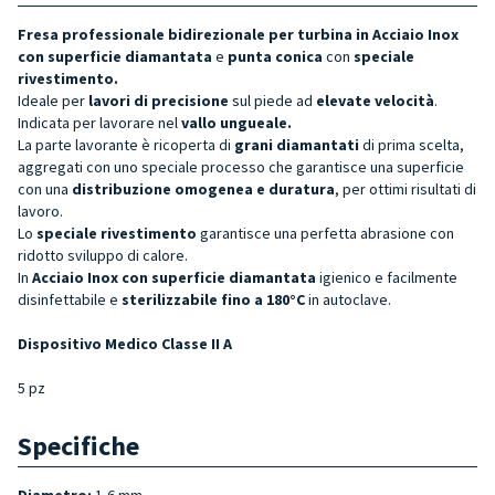
Fresa professionale bidirezionale per turbina in Acciaio Inox
con superficie diamantata
e
punta conica
con
speciale
rivestimento.
Ideale per
lavori di precisione
sul piede ad
elevate velocità
.
Indicata per lavorare nel
vallo ungueale.
La parte lavorante è ricoperta di
grani diamantati
di prima scelta,
aggregati con uno speciale processo che garantisce una superficie
con una
distribuzione omogenea
e duratura
, per ottimi risultati di
lavoro.
Lo
speciale rivestimento
garantisce una perfetta abrasione con
ridotto sviluppo di calore.
In
Acciaio Inox con superficie diamantata
igienico e facilmente
disinfettabile e
sterilizzabile fino a 180°C
in autoclave.
Dispositivo Medico Classe II A
5 pz
Specifiche
Diametro:
1,6 mm