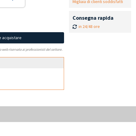
Migliaia di clienti soddisfatti
Consegna rapida
in 24/48 ore
e acquistare
to web riservato ai professionisti del settore.