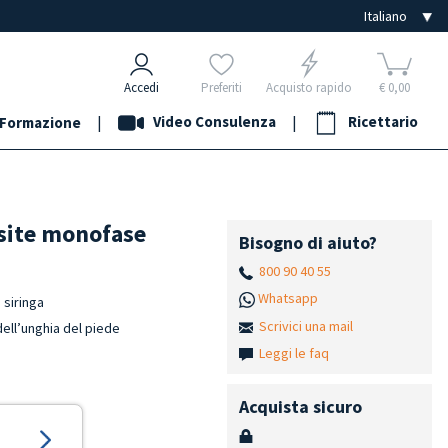
Accedi
Preferiti
Acquisto rapido
€ 0,00
|
Video Consulenza
|
Ricettario
Formazione
site monofase
Bisogno di aiuto?
800 90 40 55
Whatsapp
 siringa
Scrivici una mail
dell’unghia del piede
Leggi le faq
Acquista sicuro