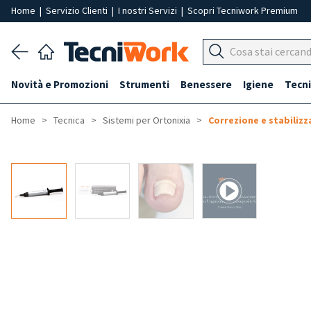
Home
|
Servizio Clienti
|
I nostri Servizi
|
Scopri Tecniwork Premium
Novità e Promozioni
Strumenti
Benessere
Igiene
Tecni
Home
Tecnica
Sistemi per Ortonixia
Correzione e stabilizz