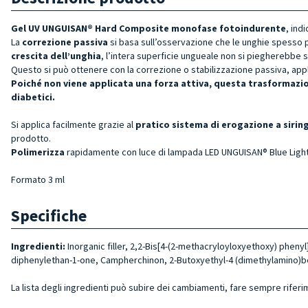
Gel UV UNGUISAN® Hard Composite monofase fotoindurente
, ind
La
correzione passiva
si basa sull’osservazione che le unghie spesso p
crescita dell’unghia
, l’intera superficie ungueale non si piegherebbe s
Questo si può ottenere con la correzione o stabilizzazione passiva, appli
Poiché
non viene applicata una forza attiva, questa trasformazi
diabetici.
Si applica facilmente grazie al
pratico sistema di erogazione a sirin
prodotto.
Polimerizza
rapidamente con luce di lampada LED UNGUISAN® Blue Light
Formato 3 ml
Specifiche
Ingredienti:
Inorganic filler, 2,2-Bis[4-(2-methacryloyloxyethoxy) pheny
diphenylethan-1-one, Campherchinon, 2-Butoxyethyl-4 (dimethylamino)ben
La lista degli ingredienti può subire dei cambiamenti, fare sempre riferi