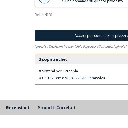
Fai una domanda su questo prodotto
Ref: UN131
Accedi per conoscere i prezzi 
I prezzi su Tecniwork.it sono visibili dopo aver effettuato il login al si
Scopri anche:
# Sistemi per Ortonixia
# Correzione e stabilizzazione passiva
Recensioni
Prodotti Correlati