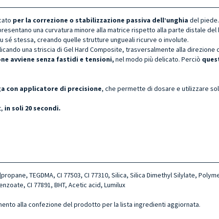
icato
per la correzione o stabilizzazione passiva dell’unghia
del piede.
resentano una curvatura minore alla matrice rispetto alla parte distale del
u sé stessa, creando quelle strutture ungueali ricurve o involute.
cando una striscia di Gel Hard Composite, trasversalmente alla direzione di 
one avviene
senza fastidi e tensioni,
nel modo più delicato. Perciò
ques
ga con applicatore di precisione
, che permette di dosare e utilizzare so
,
in soli 20 secondi.
l]propane, TEGDMA, CI 77503, CI 77310, Silica, Silica Dimethyl Silylate, Po
zoate, CI 77891, BHT, Acetic acid, Lumilux
mento alla confezione del prodotto per la lista ingredienti aggiornata.