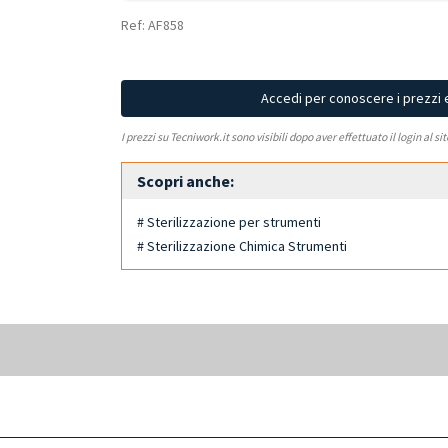
Ref: AF858
Accedi per conoscere i prezzi 
I prezzi su Tecniwork.it sono visibili dopo aver effettuato il login al si
Scopri anche:
# Sterilizzazione per strumenti
# Sterilizzazione Chimica Strumenti