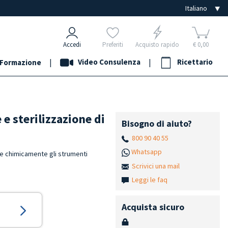
Accedi
Preferiti
Acquisto rapido
€ 0,00
|
Video Consulenza
|
Ricettario
Formazione
 e sterilizzazione di
Bisogno di aiuto?
800 90 40 55
Whatsapp
re chimicamente gli strumenti
Scrivici una mail
Leggi le faq
Acquista sicuro