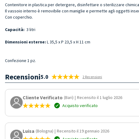
Contenitore in plastica per detergere, disinfettare o sterilizzare chimic
Il vassoio interno è removibile con maniglie e permette agli oggetti inser
Con coperchio.
Capacità:
3 litri
Dimensioni esterne:
L 35,5 x P 23,5 x H 11 cm
Confezione 1 pz.
Recensioni
5.0
2 Recensioni
Cliente Verificato
(Bari)
|
Recensito il 1 luglio 2026
Acquisto verificato
Luisa
(Bologna)
|
Recensito il 19 gennaio 2026
Acquisto verificato