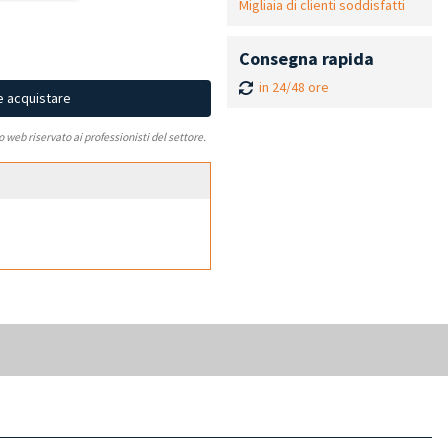
Migliaia di clienti soddisfatti
Consegna rapida
in 24/48 ore
e acquistare
to web riservato ai professionisti del settore.