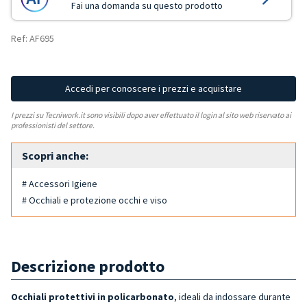
Fai una domanda su questo prodotto
Ref: AF695
Accedi per conoscere i prezzi e acquistare
I prezzi su Tecniwork.it sono visibili dopo aver effettuato il login al sito web riservato ai
professionisti del settore.
Scopri anche:
# Accessori Igiene
# Occhiali e protezione occhi e viso
Descrizione prodotto
Occhiali protettivi in policarbonato
, ideali da indossare durante