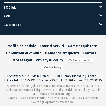
SOCIAL
APP
CONTATTI
Profilo aziendale
I nostri Servizi
Come acquistare
Condizioni di vendita
Domande frequenti
Contatti
Note legali
Privacy & Policy
Preferenze cookie
TecniWork S.p.A. - Via R. Benini 8 - 50013 Campi Bisenzio (Firenze) -
ITALY - Tel: +39 055.8991.71 - Fax: +39 055.8991.801 - P.IVA: 01812000485
Ai sensi delle Linee guida del Ministero della Salute relative alla pubblicità
sanitaria concernente i dispositivi medici, dispositivi medico-diagnostici in
vitro e presidi medico chirurgici,
si avvisa l'utente che le informazioni ivi contenute sono esclusivamente
rivolte agli operatori professionali.