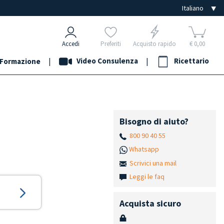
Accedi
Preferiti
Acquisto rapido
€ 0,00
|
Video Consulenza
|
Ricettario
Formazione
Bisogno di aiuto?
800 90 40 55
Whatsapp
Scrivici una mail
Leggi le faq
Acquista sicuro