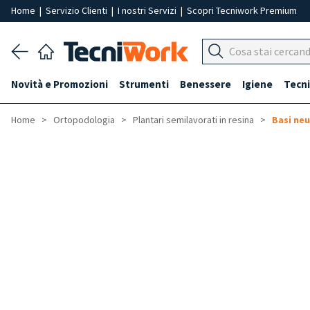
Home
|
Servizio Clienti
|
I nostri Servizi
|
Scopri Tecniwork Premium
Novità e Promozioni
Strumenti
Benessere
Igiene
Tecni
Home
Ortopodologia
Plantari semilavorati in resina
Basi neu