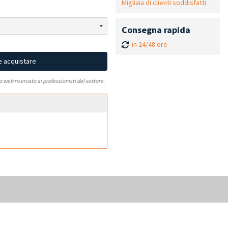
Migliaia di clienti soddisfatti
Consegna rapida
in 24/48 ore
e acquistare
to web riservato ai professionisti del settore.