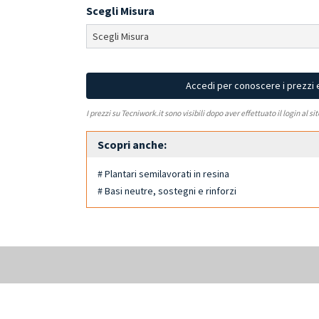
Scegli Misura
Accedi per conoscere i prezzi 
I prezzi su Tecniwork.it sono visibili dopo aver effettuato il login al si
Scopri anche:
# Plantari semilavorati in resina
# Basi neutre, sostegni e rinforzi