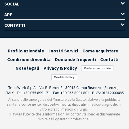
SOCIAL
APP
CONTATTI
Profilo aziendale
I nostri Servizi
Come acquistare
Condizioni di vendita
Domande frequenti
Contatti
Note legali
Privacy & Policy
Preferenze cookie
TecniWork S.p.A. - Via R. Benini 8 - 50013 Campi Bisenzio (Firenze) -
ITALY - Tel: +39 055.8991.71 - Fax: +39 055.8991.801 - P.IVA: 01812000485
Ai sensi delle Linee guida del Ministero della Salute relative alla pubblicità
sanitaria concernente i dispositivi medici, dispositivi medico-diagnostici in
vitro e presidi medico chirurgici,
si avvisa l'utente che le informazioni ivi contenute sono esclusivamente
rivolte agli operatori professionali.