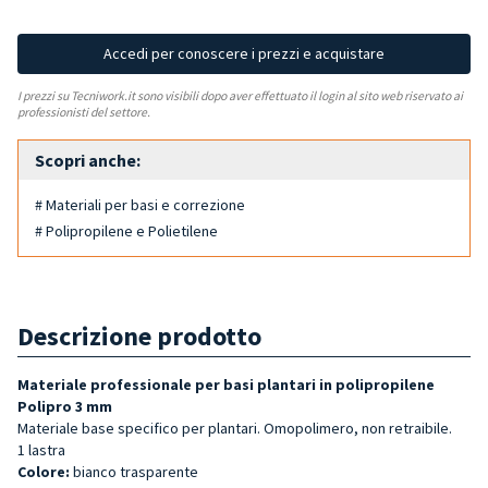
Accedi per conoscere i prezzi e acquistare
I prezzi su Tecniwork.it sono visibili dopo aver effettuato il login al sito web riservato ai
professionisti del settore.
Scopri anche:
# Materiali per basi e correzione
# Polipropilene e Polietilene
Descrizione prodotto
Materiale professionale per basi plantari in polipropilene
Polipro 3 mm
Materiale base specifico per plantari. Omopolimero, non retraibile.
1 lastra
Colore:
bianco trasparente