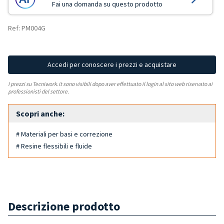
Fai una domanda su questo prodotto
Ref: PM004G
Accedi per conoscere i prezzi e acquistare
I prezzi su Tecniwork.it sono visibili dopo aver effettuato il login al sito web riservato ai
professionisti del settore.
Scopri anche:
# Materiali per basi e correzione
# Resine flessibili e fluide
Descrizione prodotto