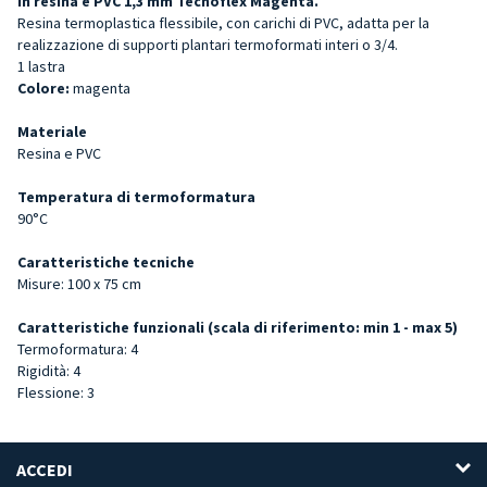
in resina e PVC 1,3 mm Tecnoflex Magenta.
Resina termoplastica flessibile, con carichi di PVC, adatta per la
realizzazione di supporti plantari termoformati interi o 3/4.
1 lastra
Colore:
magenta
Materiale
Resina e PVC
Temperatura di termoformatura
90°C
Caratteristiche tecniche
Misure: 100 x 75 cm
Caratteristiche funzionali (scala di riferimento: min 1 - max 5)
Termoformatura: 4
Rigidità: 4
Flessione: 3
ACCEDI