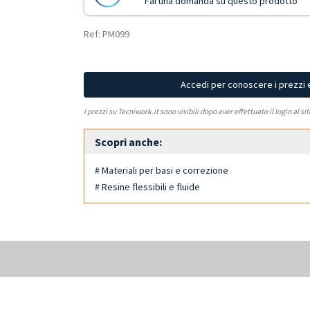
Fai una domanda su questo prodotto
Ref: PM099
Accedi per conoscere i prezzi 
I prezzi su Tecniwork.it sono visibili dopo aver effettuato il login al si
Scopri anche:
# Materiali per basi e correzione
# Resine flessibili e fluide