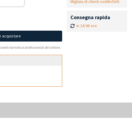
Migliaia di clienti soddisfatti
Consegna rapida
in 24/48 ore
e acquistare
to web riservato ai professionisti del settore.