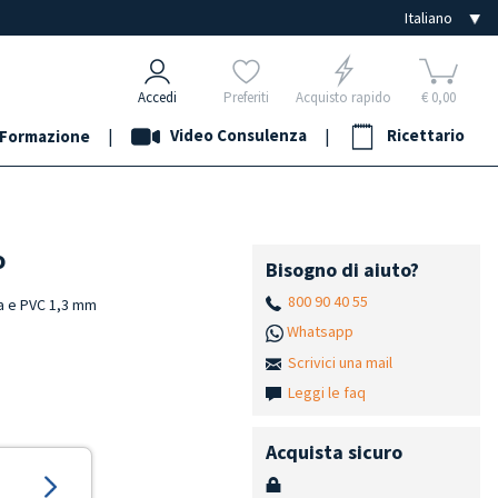
Accedi
Preferiti
Acquisto rapido
€ 0,00
|
Video Consulenza
|
Ricettario
Formazione
o
Bisogno di aiuto?
800 90 40 55
na e PVC 1,3 mm
Whatsapp
Scrivici una mail
Leggi le faq
Acquista sicuro