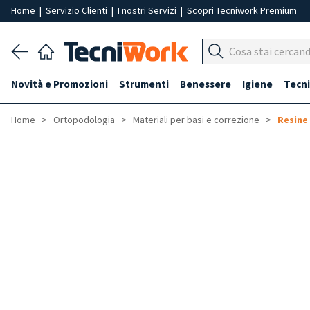
Home
|
Servizio Clienti
|
I nostri Servizi
|
Scopri Tecniwork Premium
Novità e Promozioni
Strumenti
Benessere
Igiene
Tecni
Home
Ortopodologia
Materiali per basi e correzione
Resine 