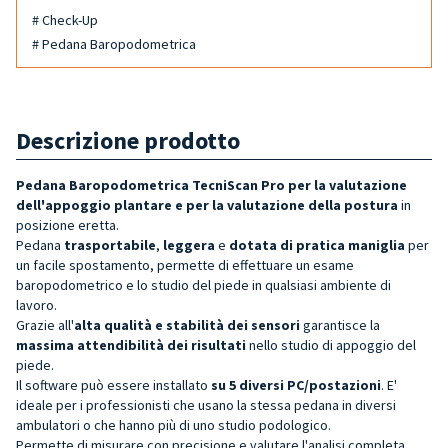
# Check-Up
# Pedana Baropodometrica
Descrizione prodotto
Pedana Baropodometrica TecniScan Pro per la valutazione
dell'appoggio plantare e per la valutazione della postura
in
posizione eretta.
Pedana
trasportabile
,
leggera
e
dotata di pratica maniglia
per
un facile spostamento, permette di effettuare un esame
baropodometrico e lo studio del piede in qualsiasi ambiente di
lavoro.
Grazie all'
alta qualità e stabilità dei sensori
garantisce la
massima attendibilità dei risultati
nello studio di appoggio del
piede.
Il software può essere installato
su 5 diversi PC/postazioni
. E'
ideale per i professionisti che usano la stessa pedana in diversi
ambulatori o che hanno più di uno studio podologico.
Permette di misurare con precisione e valutare l'analisi completa