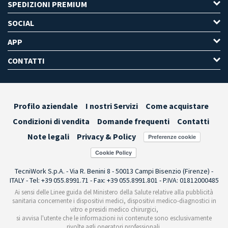
SPEDIZIONI PREMIUM
SOCIAL
APP
CONTATTI
Profilo aziendale
I nostri Servizi
Come acquistare
Condizioni di vendita
Domande frequenti
Contatti
Note legali
Privacy & Policy
Preferenze cookie
TecniWork S.p.A. - Via R. Benini 8 - 50013 Campi Bisenzio (Firenze) -
ITALY - Tel: +39 055.8991.71 - Fax: +39 055.8991.801 - P.IVA: 01812000485
Ai sensi delle Linee guida del Ministero della Salute relative alla pubblicità
sanitaria concernente i dispositivi medici, dispositivi medico-diagnostici in
vitro e presidi medico chirurgici,
si avvisa l'utente che le informazioni ivi contenute sono esclusivamente
rivolte agli operatori professionali.