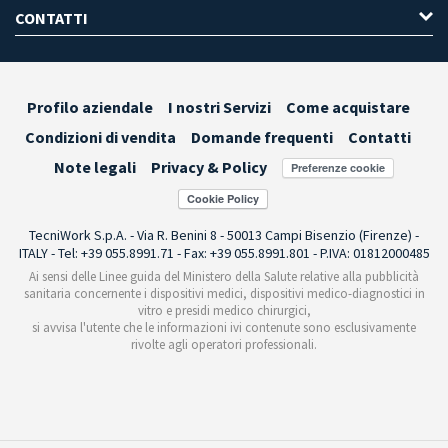
CONTATTI
Profilo aziendale
I nostri Servizi
Come acquistare
Condizioni di vendita
Domande frequenti
Contatti
Note legali
Privacy & Policy
Preferenze cookie
TecniWork S.p.A. - Via R. Benini 8 - 50013 Campi Bisenzio (Firenze) -
ITALY - Tel: +39 055.8991.71 - Fax: +39 055.8991.801 - P.IVA: 01812000485
Ai sensi delle Linee guida del Ministero della Salute relative alla pubblicità
sanitaria concernente i dispositivi medici, dispositivi medico-diagnostici in
vitro e presidi medico chirurgici,
si avvisa l'utente che le informazioni ivi contenute sono esclusivamente
rivolte agli operatori professionali.