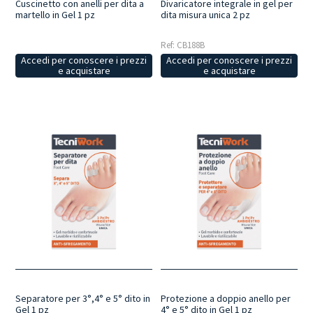
Cuscinetto con anelli per dita a
Divaricatore integrale in gel per
martello in Gel 1 pz
dita misura unica 2 pz
Ref: CB188B
Accedi per conoscere i prezzi
Accedi per conoscere i prezzi
e acquistare
e acquistare
Separatore per 3°,4° e 5° dito in
Protezione a doppio anello per
Gel 1 pz
4° e 5° dito in Gel 1 pz