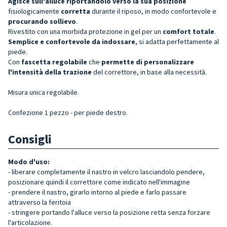
Agisce sull'alluce riportandolo verso la sua posizione
fisiologicamente
corretta
durante il riposo, in modo confortevole e
procurando
sollievo
.
Rivestito con una morbida protezione in gel per un
comfort totale
.
Semplice e confortevole da indossare
, si adatta perfettamente al
piede.
Con
fascetta regolabile
che
permette di personalizzare
l'intensità della trazione
del correttore, in base alla necessità.
Misura unica regolabile.
Confezione 1 pezzo - per piede destro.
Consigli
Modo d'uso:
- liberare completamente il nastro in velcro lasciandolo pendere,
posizionare quindi il correttore come indicato nell'immagine
- prendere il nastro, girarlo intorno al piede e farlo passare
attraverso la feritoia
- stringere portando l'alluce verso la posizione retta senza forzare
l'articolazione.