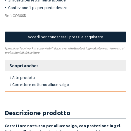
Si adatta perfettamente al piede
Confezione 1 pz per piede destro
Ref: CO300D
Accedi per conoscere i prezzi e acquistare
I prezzi su Tecniwork.it sono visibili dopo aver effettuato il login al sito web riservato ai
professionisti del settore.
Scopri anche:
# Altri prodotti
# Correttore notturno alluce valgo
Descrizione prodotto
Correttore notturno per alluce valgo, con protezione in gel
.