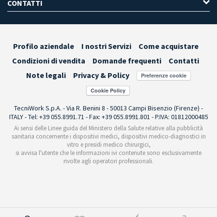
CONTATTI
Profilo aziendale
I nostri Servizi
Come acquistare
Condizioni di vendita
Domande frequenti
Contatti
Note legali
Privacy & Policy
Preferenze cookie
TecniWork S.p.A. - Via R. Benini 8 - 50013 Campi Bisenzio (Firenze) -
ITALY - Tel: +39 055.8991.71 - Fax: +39 055.8991.801 - P.IVA: 01812000485
Ai sensi delle Linee guida del Ministero della Salute relative alla pubblicità
sanitaria concernente i dispositivi medici, dispositivi medico-diagnostici in
vitro e presidi medico chirurgici,
si avvisa l'utente che le informazioni ivi contenute sono esclusivamente
rivolte agli operatori professionali.