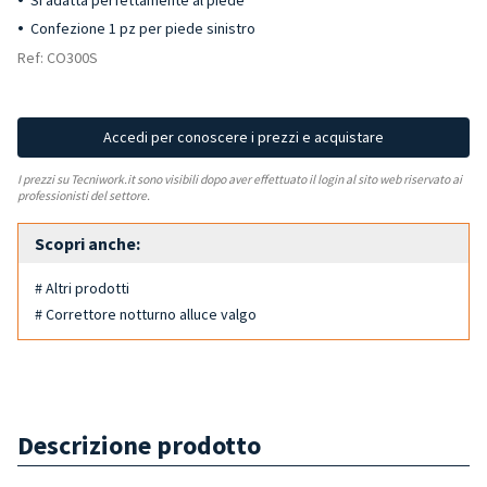
Si adatta perfettamente al piede
Confezione 1 pz per piede sinistro
Ref: CO300S
Accedi per conoscere i prezzi e acquistare
I prezzi su Tecniwork.it sono visibili dopo aver effettuato il login al sito web riservato ai
professionisti del settore.
Scopri anche:
# Altri prodotti
# Correttore notturno alluce valgo
Descrizione prodotto