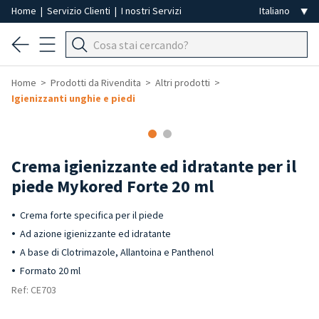
Home
|
Servizio Clienti
|
I nostri Servizi
Home
Prodotti da Rivendita
Altri prodotti
Igienizzanti unghie e piedi
-40%
Crema igienizzante ed idratante per il
piede Mykored Forte 20 ml
Crema forte specifica per il piede
Ad azione igienizzante ed idratante
A base di Clotrimazole, Allantoina e Panthenol
Formato 20 ml
Ref: CE703