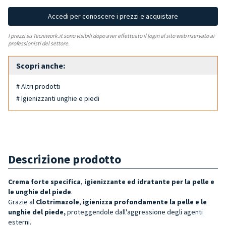
Accedi per conoscere i prezzi e acquistare
I prezzi su Tecniwork.it sono visibili dopo aver effettuato il login al sito web riservato ai
professionisti del settore.
Scopri anche:
# Altri prodotti
# Igienizzanti unghie e piedi
Descrizione prodotto
Crema forte specifica
,
igienizzante ed idratante per la pelle e
le unghie del piede
.
Grazie al
Clotrimazole
,
igienizza profondamente la pelle e le
unghie del piede,
proteggendole dall'aggressione degli agenti
esterni.