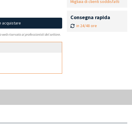
Migliaia di clienti soddisfatti
Consegna rapida
e acquistare
in 24/48 ore
to web riservato ai professionisti del settore.