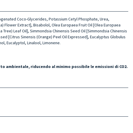
ydro­genated Coco-Glycerides, Potassium Cetyl Phosphate, Urea,
a) Flower Extract], Bisabolol, Olea Europaea Fru­it Oil [Olea Europaea
(Tea Tree) Leaf Oil], Simmondsia Chinensis Seed Oil [Sim­mondsia Chinensis
ssed [Citrus Sinensis (O­range) Peel Oil Expressed], Eucalyptus Globulus
l, Eucalyptol, Linalo­ol, Limonene.
tto ambientale, riducendo al minimo possibile le emissioni di CO2.