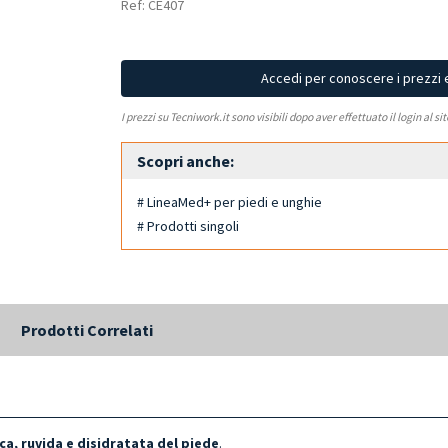
Ref: CE407
Accedi per conoscere i prezzi 
I prezzi su Tecniwork.it sono visibili dopo aver effettuato il login al si
Scopri anche:
# LineaMed+ per piedi e unghie
# Prodotti singoli
Prodotti Correlati
ca, ruvida e disidratata del piede
.