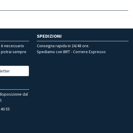
SPEDIZIONI
r è necessario
Consegna rapida in 24/48 ore.
, potrai sempre
Spediamo con BRT - Corriere Espresso
letter
 disposizione dal
0.
 40 55