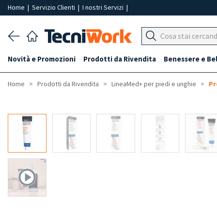
Home
|
Servizio Clienti
|
I nostri Servizi
|
Novità e Promozioni
Prodotti da Rivendita
Benessere e Be
Home
Prodotti da Rivendita
LineaMed+ per piedi e unghie
Pr
-40%