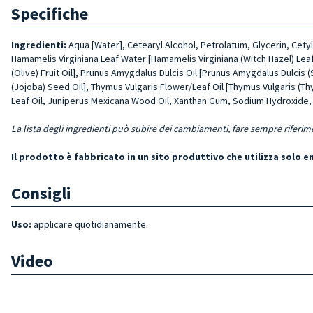
Specifiche
Ingredienti:
Aqua [Water], Cetearyl Alcohol, Petrolatum, Glycerin, Cety
Hamamelis Virginiana Leaf Water [Hamamelis Vir­giniana (Witch Hazel) Leaf
(Olive) Fruit Oil], Prunus Amygdalus Dulcis Oil [Prunus Amygdalus Dulcis (
(Jojoba) Seed Oil], Thymus Vulgaris Flower/Leaf Oil [Thy­mus Vulgaris (T
Leaf Oil, Juniperus Mexica­na Wood Oil, Xanthan Gum, Sodium Hydroxide, La
La lista degli ingredienti può subire dei cambiamenti, fare sempre riferim
Il prodotto è fabbricato in un sito produttivo che utilizza solo 
Consigli
Uso:
applicare quotidianamente.
Video