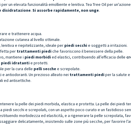
per un elevata funzionalità emolliente e lenitiva. Tea Tree Oil per un'azione
e disidratazione
.
Si assorbe rapidamente, non unge
.
irare e trattenere acqua.
ratazione cutanea al livello ottimale.
 lenitiva e riepitelizzante, ideale per
piedi secchi
e soggetti a irritazioni.
rfetta per
trattamenti piedi
che favoriscono il benessere della pelle.
ivo, mantiene i
piedi morbidi
ed elastici, contribuendo all’efficacia delle
cr
r
piedi idratanti
e protetti.
le per la cura delle
pelli secche
e screpolate.
ti e antiodoranti. Un prezioso alleato nei
trattamenti piedi
per la salute e
ali ed antisettiche.
enere la pelle dei piedi morbida, elastica e protetta. La pelle dei piedi te
 piedi secchi e screpolati, con un aspetto poco curato e un fastidioso sen
, restituendo morbidezza ed elasticità, e a rigenerare la pelle screpolata, f
ssaggiare delicatamente, insistendo sulle zone più secche, per favorire l’as