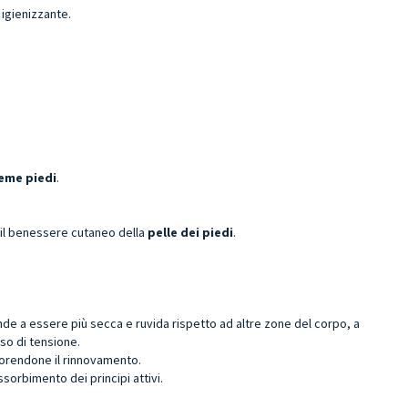
 igienizzante.
eme piedi
.
 il benessere cutaneo della
pelle dei piedi
.
nde a essere più secca e ruvida rispetto ad altre zone del corpo, a
so di tensione.
avorendone il rinnovamento.
sorbimento dei principi attivi.