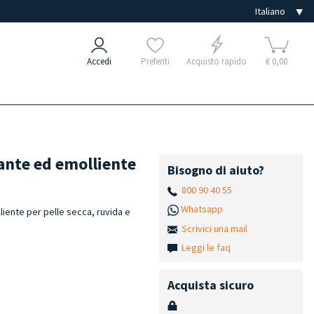
Accedi
Preferiti
Acquisto rapido
€ 0,00
ante ed emolliente
Bisogno di aiuto?
800 90 40 55
Whatsapp
iente per pelle secca, ruvida e
Scrivici una mail
Leggi le faq
Acquista sicuro