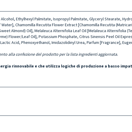
l Al­cohol, Ethylhexyl Palmitate, Isopropyl Palmitate, Glyceryl Stearate, H
 Water], Cha­momilla Recutita Flower Extract [Cha­momilla Recutita (Matricari
Sweet Almond) Oil], Melaleuca Alternifolia Leaf Oil [Me­laleuca Alternifolia 
hyme) Flower/Leaf Oil], Potassium Phosphate, Citrus Sinensis Peel Oil Expre
ctic Acid, Phenoxyetha­nol, Imidazolidinyl Urea, Parfum [Fra­grance], Eugeno
ento alla confezione del prodotto per la lista ingredienti aggiornata.
energia rinnovabile e che utilizza logiche di produzione a basso impa