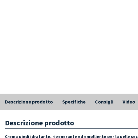
Descrizione prodotto
Specifiche
Consigli
Video
Descrizione prodotto
Crema piedi idratante, rigenerante ed emolliente per la pelle sec