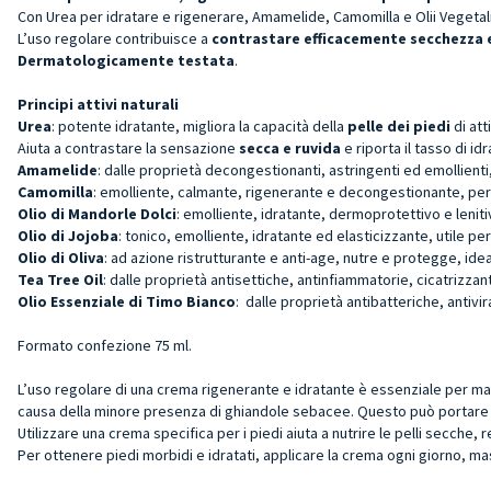
Con Urea per idratare e rigenerare, Amamelide, Camomilla e Olii Vegetali 
L’uso regolare contribuisce a
contrastare efficacemente secchezza 
Dermatologicamente testata
.
Principi attivi naturali
Urea
: potente idratante, migliora la capacità della
pelle dei piedi
di att
Aiuta a contrastare la sensazione
secca e ruvida
e riporta il tasso di id
Amamelide
: dalle proprietà decongestionanti, astringenti ed emollienti,
Camomilla
: emolliente, calmante, rigenerante e decongestionante, pe
Olio di Mandorle Dolci
: emolliente, idratante, dermoprotettivo e lenit
Olio di Jojoba
: tonico, emolliente, idratante ed elasticizzante, utile pe
Olio di Oliva
: ad azione ristrutturante e anti-age, nutre e protegge, idea
Tea Tree Oil
: dalle proprietà antisettiche, antinfiammatorie, cicatrizzan
Olio Essenziale di Timo Bianco
: dalle proprietà antibatteriche, antivir
Formato confezione 75 ml.
L’uso regolare di una crema rigenerante e idratante è essenziale per mant
causa della minore presenza di ghiandole sebacee. Questo può portare a
Utilizzare una crema specifica per i piedi aiuta a nutrire le pelli secche
Per ottenere piedi morbidi e idratati, applicare la crema ogni giorno, ma