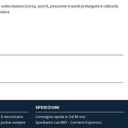
ollecitazioni (corsa, sport), posizione in piedi prolungata e callosità.
zatura.
SPEDIZIONI
r è necessario
Consegna rapida in 24/48 ore.
, potrai sempre
Spediamo con BRT - Corriere Espresso