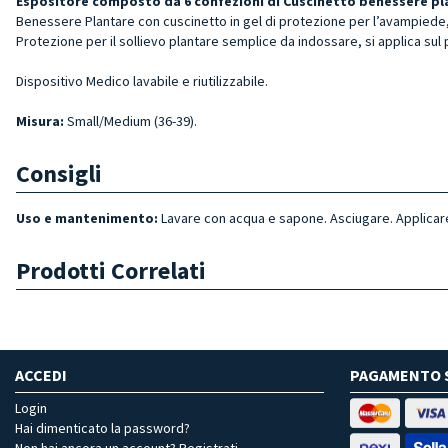
Espositore composto da 6 confezioni di
Cuscinetto benessere pl
Benessere Plantare con cuscinetto in gel di protezione per l’avampiede, ut
Protezione per il sollievo plantare semplice da indossare, si applica sul 
Dispositivo Medico lavabile e riutilizzabile.
Misura
:
Small/Medium (36-39).
Consigli
Uso e mantenimento:
Lavare con acqua e sapone. Asciugare. Applicar
Prodotti Correlati
ACCEDI
PAGAMENTO 
Login
Hai dimenticato la password?
Non hai ancora un account? Registrati