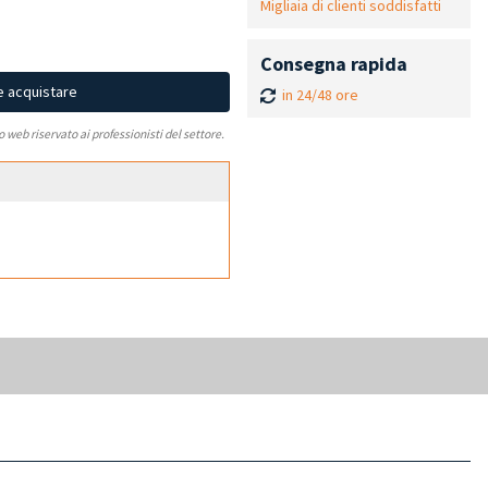
Migliaia di clienti soddisfatti
Consegna rapida
e acquistare
in 24/48 ore
to web riservato ai professionisti del settore.