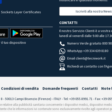
Iscriviti alla nostra News
 Sockets Layer Certificates
CONTATTI
Il nostro Servizio Clienti è a vostra
lunedì al venerdì dalle 9.00 alle 17.3
 il tuo dispositivo
Numero Verde gratuito 800 90
WhatsApp +39 334 639 8180
Email clienti@tecniwork.it
Richiedi un contatto con l'Age
Condizioni di vendita
Domande frequenti
Contatti
Note 
i 8 - 50013 Campi Bisenzio (Firenze) - ITALY - Tel: +39 055.8991.71 - Fax: +39 0
te relative alla pubblicità sanitaria concernente i dispositivi medici, dispositivi medi
'utente che le informazioni ivi contenute sono esclusivamente rivolte agli operatori pr