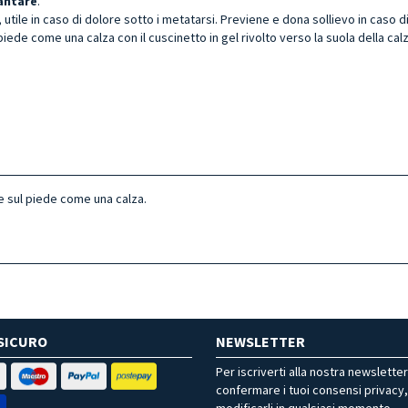
antare
.
ile in caso di dolore sotto i metatarsi. Previene e dona sollievo in caso di s
piede come una calza con il cuscinetto in gel rivolto verso la suola della cal
e sul piede come una calza.
SICURO
NEWSLETTER
Per iscriverti alla nostra newslette
confermare i tuoi consensi privacy
modificarli in qualsiasi momento.