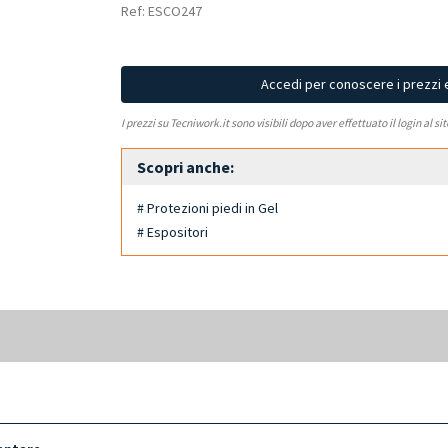
Ref: ESCO247
Accedi per conoscere i prezzi 
I prezzi su Tecniwork.it sono visibili dopo aver effettuato il login al si
Scopri anche:
# Protezioni piedi in Gel
# Espositori