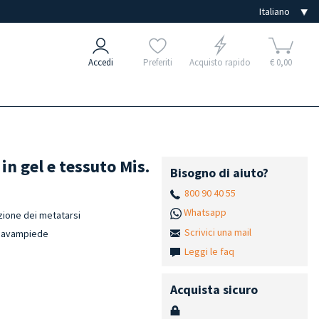
Accedi
Preferiti
Acquisto rapido
€ 0,00
n gel e tessuto Mis.
Bisogno di aiuto?
800 90 40 55
Whatsapp
zione dei metatarsi
Scrivici una mail
ll'avampiede
Leggi le faq
Acquista sicuro