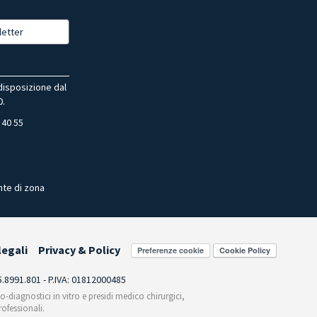
letter
 disposizione dal
0.
 40 55
nte di zona
legali
Privacy & Policy
Preferenze cookie
55.8991.801 - P.IVA: 01812000485
co-diagnostici in vitro e presidi medico chirurgici,
ofessionali.