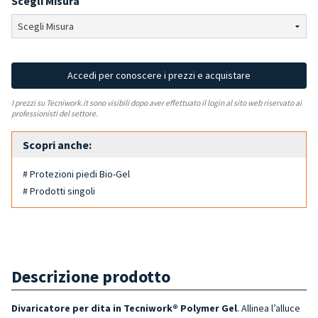
Scegli Misura
Accedi per conoscere i prezzi e acquistare
I prezzi su Tecniwork.it sono visibili dopo aver effettuato il login al sito web riservato ai
professionisti del settore.
Scopri anche:
# Protezioni piedi Bio-Gel
# Prodotti singoli
Descrizione prodotto
Divaricatore per dita in Tecniwork® Polymer Gel
. Allinea l’alluce