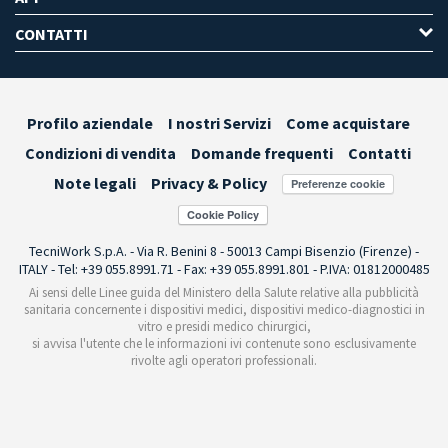
CONTATTI
Profilo aziendale
I nostri Servizi
Come acquistare
Condizioni di vendita
Domande frequenti
Contatti
Note legali
Privacy & Policy
Preferenze cookie
TecniWork S.p.A. - Via R. Benini 8 - 50013 Campi Bisenzio (Firenze) -
ITALY - Tel: +39 055.8991.71 - Fax: +39 055.8991.801 - P.IVA: 01812000485
Ai sensi delle Linee guida del Ministero della Salute relative alla pubblicità
sanitaria concernente i dispositivi medici, dispositivi medico-diagnostici in
vitro e presidi medico chirurgici,
si avvisa l'utente che le informazioni ivi contenute sono esclusivamente
rivolte agli operatori professionali.