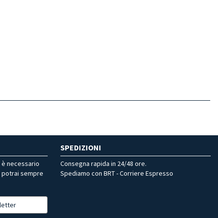
SPEDIZIONI
r è necessario
Consegna rapida in 24/48 ore.
, potrai sempre
Spediamo con BRT - Corriere Espresso
letter