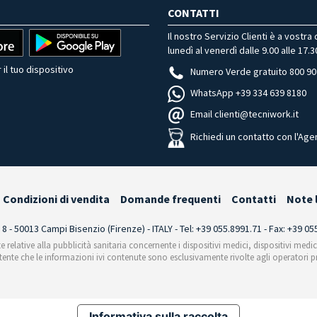
CONTATTI
Il nostro Servizio Clienti è a vostra
lunedì al venerdì dalle 9.00 alle 17.3
 il tuo dispositivo
Numero Verde gratuito 800 90
WhatsApp +39 334 639 8180
Email clienti@tecniwork.it
Richiedi un contatto con l'Age
Condizioni di vendita
Domande frequenti
Contatti
Note 
i 8 - 50013 Campi Bisenzio (Firenze) - ITALY - Tel: +39 055.8991.71 - Fax: +39 0
te relative alla pubblicità sanitaria concernente i dispositivi medici, dispositivi medi
'utente che le informazioni ivi contenute sono esclusivamente rivolte agli operatori pr
Informativa sulla raccolta