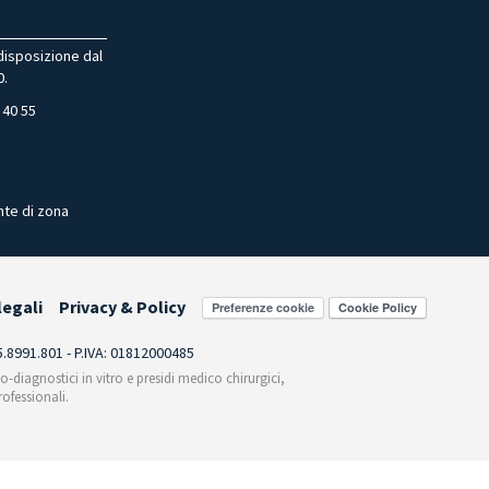
 disposizione dal
0.
 40 55
nte di zona
legali
Privacy & Policy
Preferenze cookie
55.8991.801 - P.IVA: 01812000485
co-diagnostici in vitro e presidi medico chirurgici,
ofessionali.