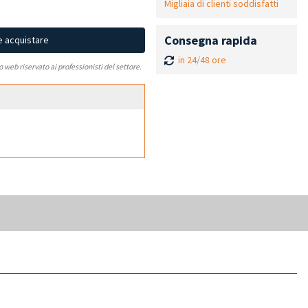
Migliaia di clienti soddisfatti
Consegna rapida
e acquistare
in 24/48 ore
to web riservato ai professionisti del settore.