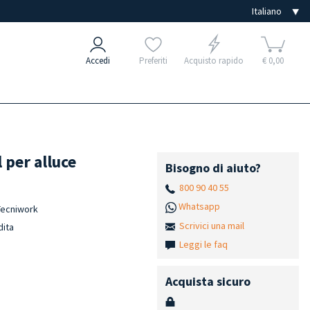
Accedi
Preferiti
Acquisto rapido
€ 0,00
 per alluce
Bisogno di aiuto?
800 90 40 55
Whatsapp
 Tecniwork
Scrivici una mail
dita
Leggi le faq
Acquista sicuro