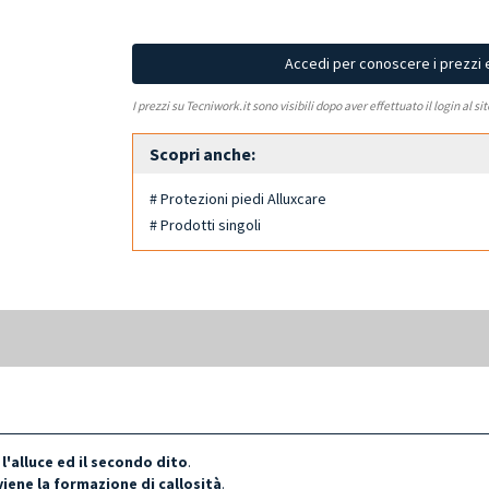
Accedi per conoscere i prezzi 
I prezzi su Tecniwork.it sono visibili dopo aver effettuato il login al si
Scopri anche:
# Protezioni piedi Alluxcare
# Prodotti singoli
 l'alluce ed il secondo dito
.
iene la formazione di callosità
.