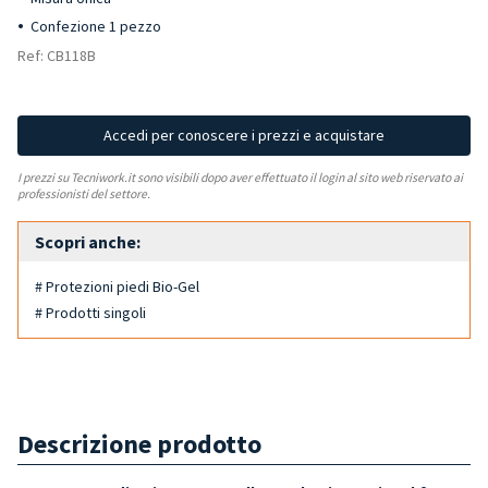
Confezione 1 pezzo
Ref: CB118B
Accedi per conoscere i prezzi e acquistare
I prezzi su Tecniwork.it sono visibili dopo aver effettuato il login al sito web riservato ai
professionisti del settore.
Scopri anche:
# Protezioni piedi Bio-Gel
# Prodotti singoli
Descrizione prodotto