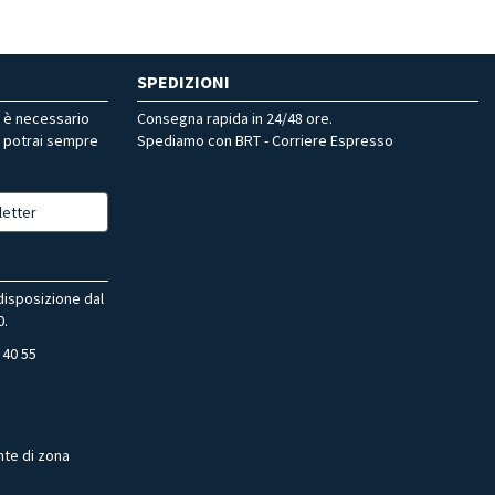
SPEDIZIONI
r è necessario
Consegna rapida in 24/48 ore.
, potrai sempre
Spediamo con BRT - Corriere Espresso
letter
 disposizione dal
0.
 40 55
nte di zona