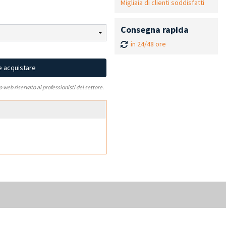
Migliaia di clienti soddisfatti
Consegna rapida
in 24/48 ore
e acquistare
to web riservato ai professionisti del settore.