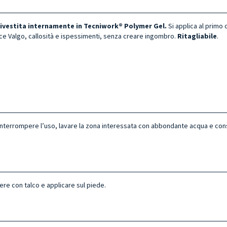
 rivestita internamente in Tecniwork® Polymer Gel.
Si applica al primo d
luce Valgo, callosità e ispessimenti, senza creare ingombro.
Ritagliabile
.
ne interrompere l’uso, lavare la zona interessata con abbondante acqua e con
e con talco e applicare sul piede.