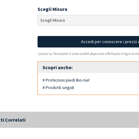
Scegli Misura
Accedi per conoscere i prezzi 
I prezzi su Tecniwork.it sono visibili dopo aver effettuato il login al si
Scopri anche:
# Protezioni piedi Bio-Gel
# Prodotti singoli
ti Correlati