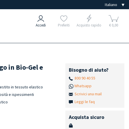
Accedi
Preferiti
Acquisto rapido
€ 0,00
go in Bio-Gel e
Bisogno di aiuto?
800 90 40 55
Whatsapp
estito in tessuto elastico
Scrivici una mail
losità e ispessimenti
Leggi le faq
stico
Acquista sicuro