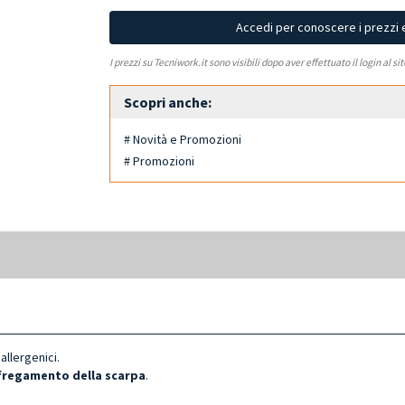
Accedi per conoscere i prezzi 
I prezzi su Tecniwork.it sono visibili dopo aver effettuato il login al si
Scopri anche:
# Novità e Promozioni
# Promozioni
oallergenici.
sfregamento della scarpa
.