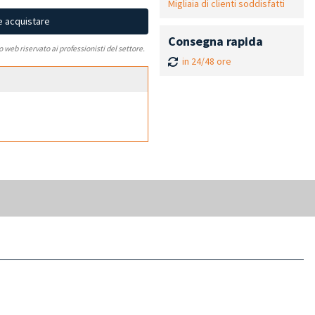
Migliaia di clienti soddisfatti
e acquistare
Consegna rapida
to web riservato ai professionisti del settore.
in 24/48 ore