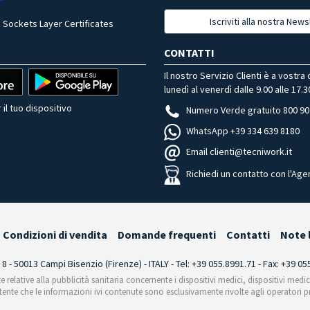
Iscriviti alla nostra News
 Sockets Layer Certificates
CONTATTI
Il nostro Servizio Clienti è a vostra
lunedì al venerdì dalle 9.00 alle 17.3
 il tuo dispositivo
Numero Verde gratuito 800 90
WhatsApp +39 334 639 8180
Email clienti@tecniwork.it
Richiedi un contatto con l'Age
Condizioni di vendita
Domande frequenti
Contatti
Note 
i 8 - 50013 Campi Bisenzio (Firenze) - ITALY - Tel: +39 055.8991.71 - Fax: +39 0
te relative alla pubblicità sanitaria concernente i dispositivi medici, dispositivi medi
'utente che le informazioni ivi contenute sono esclusivamente rivolte agli operatori pr