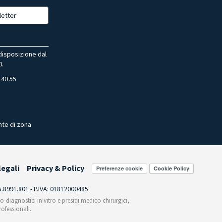
letter
 disposizione dal
0.
 40 55
nte di zona
legali
Privacy & Policy
Preferenze cookie
55.8991.801 - P.IVA: 01812000485
co-diagnostici in vitro e presidi medico chirurgici,
ofessionali.