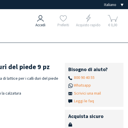
Accedi
Preferiti
Acquisto rapido
€ 0,00
duri del piede 9 pz
Bisogno di aiuto?
800 90 40 55
 di lattice per i calli duri del piede
Whatsapp
Scrivici una mail
 la calzatura
Leggi le faq
Acquista sicuro