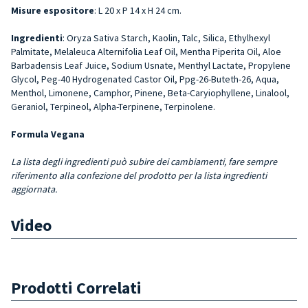
Misure espositore
: L 20 x P 14 x H 24 cm.
Ingredienti
: Oryza Sativa Starch, Kaolin, Talc, Silica, Ethylhexyl
Palmitate, Melaleuca Alternifolia Leaf Oil, Mentha Piperita Oil, Aloe
Barbadensis Leaf Juice, Sodium Usnate, Menthyl Lactate, Propylene
Glycol, Peg-40 Hydro­genated Castor Oil, Ppg-26-Buteth-26, Aqua,
Menthol, Limonene, Camphor, Pinene, Beta-Caryiophyllene, Lina­lool,
Geraniol, Terpineol, Alpha-Terpinene, Terpinolene.
Formula Vegana
La lista degli ingredienti può subire dei cambiamenti, fare sempre
riferimento alla confezione del prodotto per la lista ingredienti
aggiornata.
Video
Prodotti Correlati