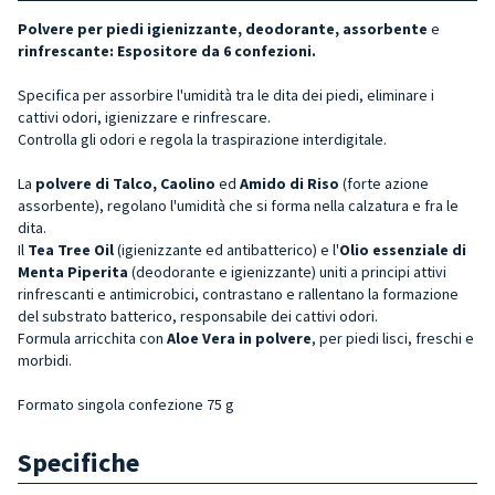
Polvere per piedi
igienizzante, deodorante, assorbente
e
rinfrescante: Espositore da 6 confezioni.
Specifica per assorbire l'umidità tra le dita dei piedi, eliminare i
cattivi odori, igienizzare e rinfrescare.
Controlla gli odori e regola la traspirazione interdigitale.
La
polvere di Talco, Caolino
ed
Amido di Riso
(forte azione
assorbente), regolano l'umidità che si forma nella calzatura e fra le
dita.
Il
Tea Tree Oil
(igienizzante ed antibatterico) e l'
Olio essenziale di
Menta Piperita
(deodorante e igienizzante) uniti a principi attivi
rinfrescanti e antimicrobici, contrastano e rallentano la formazione
del substrato batterico, responsabile dei cattivi odori.
Formula arricchita con
Aloe Vera in polvere
, per piedi lisci, freschi e
morbidi.
Formato
singola confezione
75 g
Specifiche