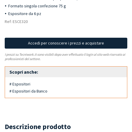
Formato singola confezione 75 g
Espositore da 6 pz
Ref: ESCE320
Accedi per conoscere i prezzi e acquistare
I prezzi su Tecniwork.it sono visibili dopo aver effettuato il login al sito web riservato ai
professionisti del settore.
Scopri anche:
# Espositori
# Espositori da Banco
Descrizione prodotto