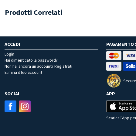
Prodotti Correlati
ACCEDI
PAGAMENTO 
Login
Hai dimenticato la password?
Non hai ancora un account? Registrati
Elimina il tuo account
Secure
SOCIAL
APP
Scarica l'App per