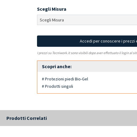
Scegli Misura
Accedi per conoscere i prezzi 
I prezzi su Tecniwork.it sono visibili dopo aver effettuato il login al si
Scopri anche:
# Protezioni piedi Bio-Gel
# Prodotti singoli
Prodotti Correlati