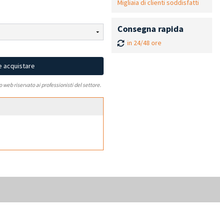
Migliaia di clienti soddisfatti
Consegna rapida
in 24/48 ore
e acquistare
to web riservato ai professionisti del settore.