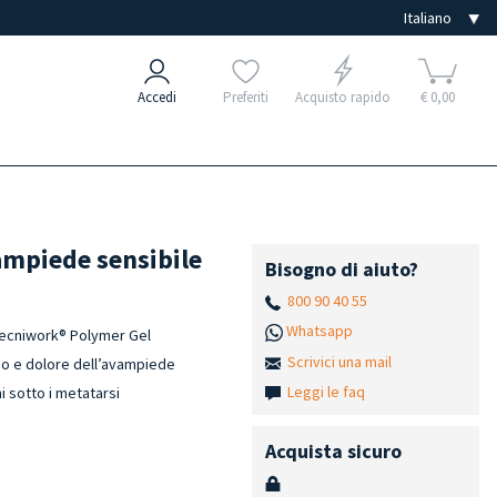
Accedi
Preferiti
Acquisto rapido
€ 0,00
ampiede sensibile
Bisogno di aiuto?
800 90 40 55
Whatsapp
Tecniwork® Polymer Gel
Scrivici una mail
idio e dolore dell’avampiede
Leggi le faq
oni sotto i metatarsi
Acquista sicuro