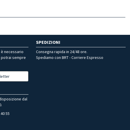
SPEDIZIONI
r è necessario
Consegna rapida in 24/48 ore.
, potrai sempre
Spediamo con BRT - Corriere Espresso
letter
 disposizione dal
0.
 40 55