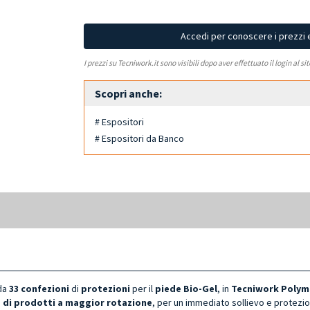
Accedi per conoscere i prezzi 
I prezzi su Tecniwork.it sono visibili dopo aver effettuato il login al si
Scopri anche:
# Espositori
# Espositori da Banco
da
33 confezioni
di
protezioni
per il
piede Bio-Gel
, in
Tecniwork Polyme
e di prodotti a maggior rotazione
, per un immediato sollievo e protezio