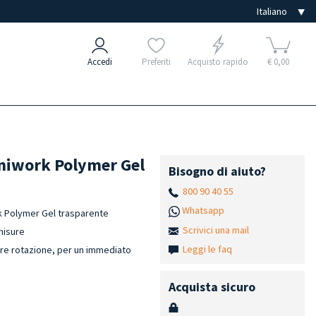
Accedi
Preferiti
Acquisto rapido
€ 0,00
cniwork Polymer Gel
Bisogno di aiuto?
800 90 40 55
Whatsapp
rk Polymer Gel trasparente
Scrivici una mail
 misure
Leggi le faq
re rotazione, per un immediato
Acquista sicuro