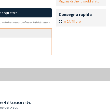
Migliaia di clienti soddisfatti
e acquistare
Consegna rapida
in 24/48 ore
to web riservato ai professionisti del settore.
r Gel trasparente
.
ne dei piedi.