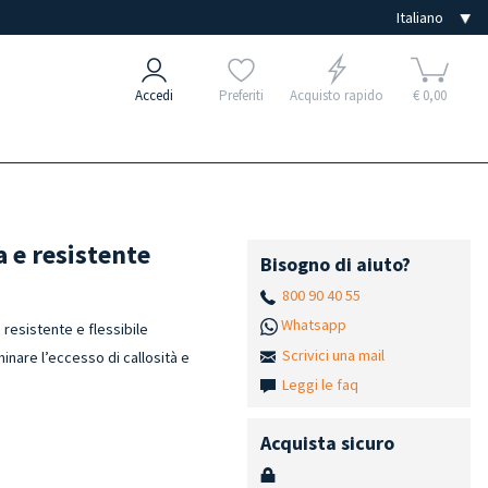
Accedi
Preferiti
Acquisto rapido
€ 0,00
a e resistente
Bisogno di aiuto?
800 90 40 55
Whatsapp
resistente e flessibile
Scrivici una mail
inare l’eccesso di callosità e
Leggi le faq
Acquista sicuro