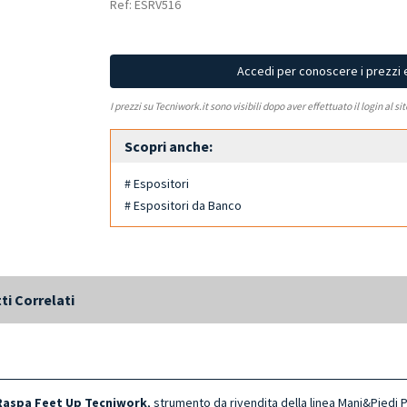
Ref: ESRV516
Accedi per conoscere i prezzi 
I prezzi su Tecniwork.it sono visibili dopo aver effettuato il login al si
Scopri anche:
# Espositori
# Espositori da Banco
ti Correlati
Raspa Feet Up Tecniwork
, strumento da rivendita della linea Mani&Piedi 