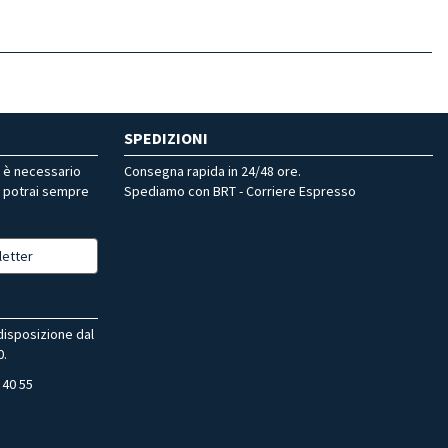
SPEDIZIONI
r è necessario
Consegna rapida in 24/48 ore.
, potrai sempre
Spediamo con BRT - Corriere Espresso
letter
 disposizione dal
0.
 40 55