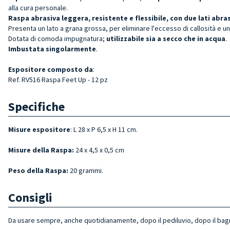
alla cura personale.
Raspa abrasiva
leggera, resistente e flessibile,
con due lati abras
Presenta un lato a grana grossa, per eliminare l'eccesso di callosità e un 
Dotata di comoda impugnatura;
utilizzabile sia a secco che in acqua
.
Imbustata singolarmente
.
Espositore
composto da
:
Ref. RV516 Raspa Feet Up - 12 pz
Specifiche
Misure espositore
: L 28 x P 6,5 x H 11 cm.
Misure della Raspa:
24 x 4,5 x 0,5 cm
Peso della Raspa:
20 grammi.
Consigli
Da usare sempre, anche quotidianamente, dopo il pediluvio, dopo il bagno 