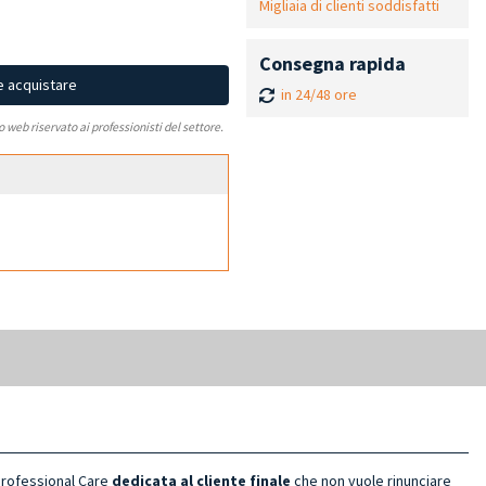
Migliaia di clienti soddisfatti
Consegna rapida
e acquistare
in 24/48 ore
to web riservato ai professionisti del settore.
Professional Care
dedicata al cliente finale
che non vuole rinunciare