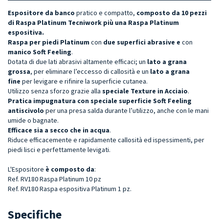
Espositore da banco
pratico e compatto,
composto da 10 pezzi
di Raspa Platinum Tecniwork più una Raspa Platinum
espositiva.
Raspa per piedi Platinum
con
due superfici abrasive e
con
manico Soft Feeling
.
Dotata di due lati abrasivi altamente efficaci; un
lato a grana
grossa
, per eliminare l’eccesso di callosità e un
lato a grana
fine
per levigare e rifinire la superficie cutanea.
Utilizzo senza sforzo grazie alla
speciale Texture in Acciaio
.
Pratica impugnatura con speciale superficie Soft Feeling
antiscivolo
per una presa salda durante l’utilizzo, anche con le mani
umide o bagnate.
Efficace sia a secco che in acqua
.
Riduce efficacemente e rapidamente callosità ed ispessimenti, per
piedi lisci e perfettamente levigati.
L'Espositore
è composto da
:
Ref. RV180 Raspa Platinum 10 pz
Ref. RV180 Raspa espositiva Platinum 1 pz.
Specifiche