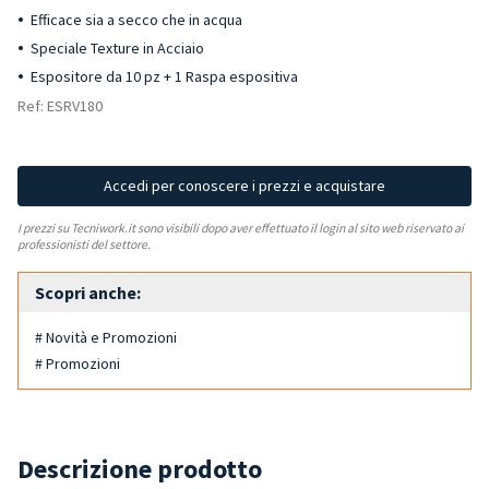
Efficace sia a secco che in acqua
Speciale Texture in Acciaio
Espositore da 10 pz + 1 Raspa espositiva
Ref: ESRV180
Accedi per conoscere i prezzi e acquistare
I prezzi su Tecniwork.it sono visibili dopo aver effettuato il login al sito web riservato ai
professionisti del settore.
Scopri anche:
# Novità e Promozioni
# Promozioni
Descrizione prodotto