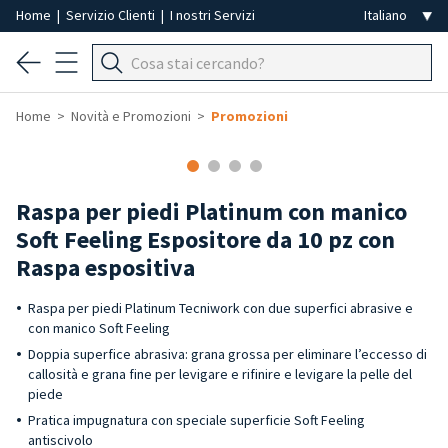
Home
|
Servizio Clienti
|
I nostri Servizi
Home
Novità e Promozioni
Promozioni
-50%
-12%
Raspa per piedi Platinum con manico
Soft Feeling Espositore da 10 pz con
Raspa espositiva
Raspa per piedi Platinum Tecniwork con due superfici abrasive e
con manico Soft Feeling
Doppia superfice abrasiva: grana grossa per eliminare l’eccesso di
callosità e grana fine per levigare e rifinire e levigare la pelle del
piede
Pratica impugnatura con speciale superficie Soft Feeling
antiscivolo