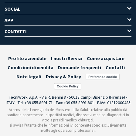
SOCIAL
APP
CONTATTI
Profilo aziendale
I nostri Servizi
Come acquistare
Condizioni di vendita
Domande frequenti
Contatti
Note legali
Privacy & Policy
Preferenze cookie
TecniWork S.p.A. - Via R. Benini 8 - 50013 Campi Bisenzio (Firenze) -
ITALY - Tel: +39 055.8991.71 - Fax: +39 055.8991.801 - P.IVA: 01812000485
Ai sensi delle Linee guida del Ministero della Salute relative alla pubblicità
sanitaria concernente i dispositivi medici, dispositivi medico-diagnostici in
vitro e presidi medico chirurgici,
si avvisa l'utente che le informazioni ivi contenute sono esclusivamente
rivolte agli operatori professionali.