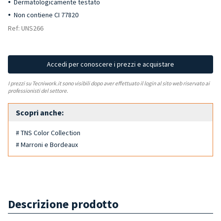
Dermatologicamente testato
Non contiene CI 77820
Ref: UNS266
Accedi per conoscere i prezzi e acquistare
I prezzi su Tecniwork.it sono visibili dopo aver effettuato il login al sito web riservato ai
professionisti del settore.
Scopri anche:
# TNS Color Collection
# Marroni e Bordeaux
Descrizione prodotto