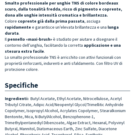
Smalto professionale per unghie TNS di colore bordeaux
scuro, dalla tonalità fredda, ricco di pigmento e coprente,
dona alle unghie intensità cromatica e brillantezza.
Colore
coprente già dalla prima passata
, asciuga
rapidamente
e garantisce un’elevata brillantezza e una
lunga
durata
.
Il
pennello «maxi-brush»
è studiato per aiutare a disegnare il
contorno dell’unghia, facilitando la corretta
applicazione e una
stesura extra facile
.
Lo smalto professionale TNS è arricchito con attivi funzionali con
proprietà rinforzanti, indurenti e anti sfaldamento. Con filtro UV di
protezione colore.
Specifiche
Ingredienti:
Butyl Acetate, Ethyl Acetate, Nitrocellulose, Acetyl
Tributyl Citrate, Adipic Acid/Neopentyl Glycol/Trimellitic Anhydride
Copolymer, Isopropyl Alcohol, Acrylates Copolymer, Stearalkonium
Bentonite, Mica, N-ButylAlcohol, Benzophenone-1,
Trimethylpentanediyl Dibenzoate, Algae Extract, Hexanal, Polyvinyl
Butyral, Mannitol, Diatomaceous Earth, Zinc Sulfate, Diacetone
Alcohol, Phosphoric Acid, Tocopherol, Silica, Synthetic