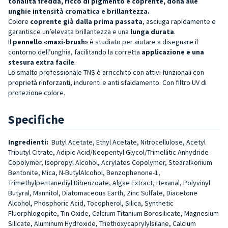
tonalità fredda, ricco di pigmento e coprente, dona alle
unghie intensità cromatica e brillantezza.
Colore
coprente già dalla prima passata
, asciuga rapidamente e
garantisce un’elevata brillantezza e una
lunga durata
.
Il
pennello «maxi-brush»
è studiato per aiutare a disegnare il
contorno dell’unghia, facilitando la corretta
applicazione e una
stesura extra facile
.
Lo smalto professionale TNS è arricchito con attivi funzionali con
proprietà rinforzanti, indurenti e anti sfaldamento. Con filtro UV di
protezione colore.
Specifiche
Ingredienti:
Butyl Acetate, Ethyl Acetate, Nitrocellulose, Acetyl
Tributyl Citrate, Adipic Acid/Neopentyl Glycol/Trimellitic Anhydride
Copolymer, Isopropyl Alcohol, Acrylates Copolymer, Stearalkonium
Bentonite, Mica, N-ButylAlcohol, Benzophenone-1,
Trimethylpentanediyl Dibenzoate, Algae Extract, Hexanal, Polyvinyl
Butyral, Mannitol, Diatomaceous Earth, Zinc Sulfate, Diacetone
Alcohol, Phosphoric Acid, Tocopherol, Silica, Synthetic
Fluorphlogopite, Tin Oxide, Calcium Titanium Borosilicate, Magnesium
Silicate, Aluminum Hydroxide, Triethoxycaprylylsilane, Calcium