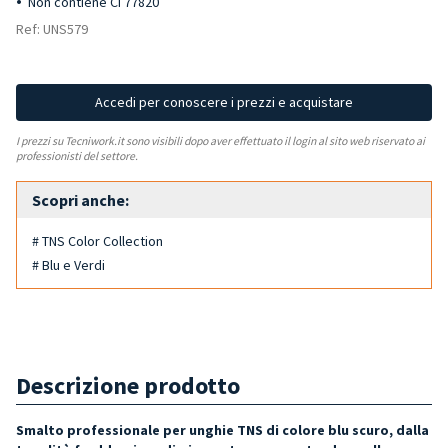
Non contiene CI 77820
Ref: UNS579
Accedi per conoscere i prezzi e acquistare
I prezzi su Tecniwork.it sono visibili dopo aver effettuato il login al sito web riservato ai
professionisti del settore.
Scopri anche:
# TNS Color Collection
# Blu e Verdi
Descrizione prodotto
Smalto professionale per unghie TNS di colore blu scuro, dalla