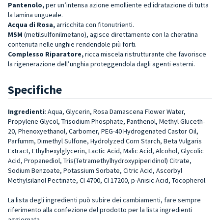
Pantenolo,
per un’intensa azione emolliente ed idratazione di tutta
la lamina ungueale.
Acqua di Rosa,
arricchita con fitonutrienti.
MSM
(metilsulfonilmetano), agisce direttamente con la cheratina
contenuta nelle unghie rendendole più forti.
Complesso Riparatore,
ricca miscela ristrutturante che favorisce
la rigenerazione dell’unghia proteggendola dagli agenti esterni.
Specifiche
Ingredienti
: Aqua, Glycerin, Rosa Damascena Flower Water,
Propylene Glycol, Trisodium Phosphate, Panthenol, Methyl Gluceth-
20, Phenoxyethanol, Carbomer, PEG-40 Hydrogenated Castor Oil,
Parfumm, Dimethyl Sulfone, Hydrolyzed Corn Starch, Beta Vulgaris
Extract, Ethylhexylglycerin, Lactic Acid, Malic Acid, Alcohol, Glycolic
Acid, Propanediol, Tris(Tetramethylhydroxypiperidinol) Citrate,
Sodium Benzoate, Potassium Sorbate, Citric Acid, Ascorbyl
Methylsilanol Pectinate, CI 4700, CI 17200, p-Anisic Acid, Tocopherol.
La lista degli ingredienti può subire dei cambiamenti, fare sempre
riferimento alla confezione del prodotto per la lista ingredienti
aggiornata.