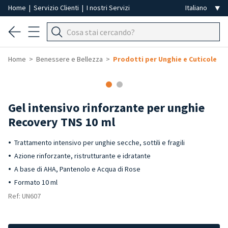
Home
|
Servizio Clienti
|
I nostri Servizi
Home
Benessere e Bellezza
Prodotti per Unghie e Cuticole
-40%
Gel intensivo rinforzante per unghie
Recovery TNS 10 ml
Trattamento intensivo per unghie secche, sottili e fragili
Azione rinforzante, ristrutturante e idratante
A base di AHA, Pantenolo e Acqua di Rose
Formato 10 ml
Ref: UN607