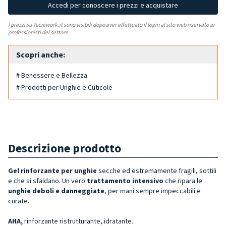
Accedi per conoscere i prezzi e acquistare
I prezzi su Tecniwork.it sono visibili dopo aver effettuato il login al sito web riservato ai
professionisti del settore.
Scopri anche:
# Benessere e Bellezza
# Prodotti per Unghie e Cuticole
Descrizione prodotto
Gel rinforzante per unghie
secche ed estremamente fragili, sottili
e che si sfaldano. Un vero
trattamento intensivo
che ripara le
unghie deboli e danneggiate
, per mani sempre impeccabili e
curate.
AHA,
rinforzante ristrutturante, idratante.