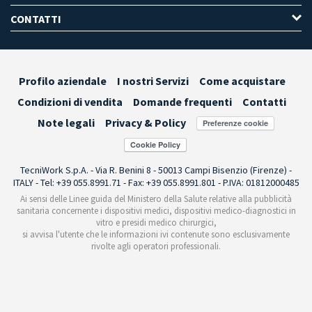
CONTATTI
Profilo aziendale
I nostri Servizi
Come acquistare
Condizioni di vendita
Domande frequenti
Contatti
Note legali
Privacy & Policy
Preferenze cookie
TecniWork S.p.A. - Via R. Benini 8 - 50013 Campi Bisenzio (Firenze) -
ITALY - Tel: +39 055.8991.71 - Fax: +39 055.8991.801 - P.IVA: 01812000485
Ai sensi delle Linee guida del Ministero della Salute relative alla pubblicità
sanitaria concernente i dispositivi medici, dispositivi medico-diagnostici in
vitro e presidi medico chirurgici,
si avvisa l'utente che le informazioni ivi contenute sono esclusivamente
rivolte agli operatori professionali.