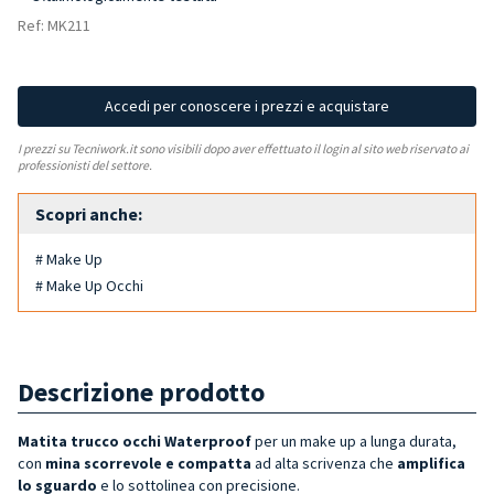
Ref: MK211
Accedi per conoscere i prezzi e acquistare
I prezzi su Tecniwork.it sono visibili dopo aver effettuato il login al sito web riservato ai
professionisti del settore.
Scopri anche:
# Make Up
# Make Up Occhi
Descrizione prodotto
Matita trucco occhi Waterproof
per un make up a lunga durata,
con
mina scorrevole e compatta
ad alta scrivenza che
amplifica
lo sguardo
e lo sottolinea con precisione.