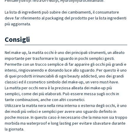
Pentaerythrityl Tetra-Di-T-Butyl, Hydroxyhydrocinnamate.
La lista di ingredienti può subire dei cambiamenti, il consumatore
deve far riferimento al packaging del prodotto per la lista ingredienti
più aggiornata.
Consigli
Nel make up, la matita occhi è uno dei principali strumenti, un alleato
importante per trasformare lo sguardo in pochi semplici gesti.
Permette con un trucco semplice di far apparire gli occhi più grandi e
intensi, ringiovanendo e donando luce allo sguardo. Per questo è uno
di quei prodotti irrinunciabili di ogni beauty addicted, uno dei grandi
classici ed il cosmetico simbolo del make-up, un vero must-have.
La matita per occhi nera è la preziosa alleata dei make-up più
semplici, come dei più elaborati. Può essere messa sugli occhi in
tante combinazioni, anche con altri cosmetici.
Utilizzare la matita nera nella rima interna o esterna degli occhi, è uno
dei modi più veloci e semplici per avere uno sguardo definito in
poche mosse. In questo caso è necessario che la mina non sia troppo
morbida ma waterproof e long lasting per evitare sbavature durante
la giornata.