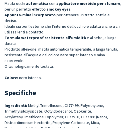
Matita occhi
automatica
con
applicatore morbido per sfumare
,
per un perfetto
effetto smokey eyes
.
Appunta-mina incorporato
per ottenere un tratto sottile e
deciso.
Ideale sia per l’esterno che l’interno dell’occhio e adatta anche a chi
utilizza lenti a contatto.
Formula waterproof resistente all'umidità
e al sebo, a lunga
durata.
Prodotto all-in-one: matita automatica temperabile, a lunga tenuta,
resistente all’acqua e dal colore nero super intenso e mina
scorrevole.
Oftalmologicamente testata.
Colore:
nero intenso.
Specifiche
Ingredienti:
Methyl Trimethicone, CI 77499, Polyethylene,
Trimethylsiloxysilicate, Octyldodecanol, Ozokerite,
Acrylates/Dimethicone Copolymer, CI 77510, CI 77266 (Nano),
Disteardimonium Hectorite, Propylene Carbonate, Mica,