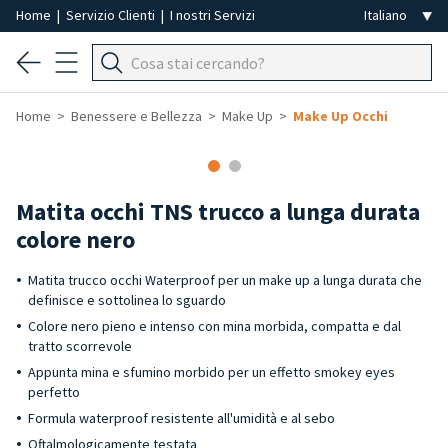
Home
|
Servizio Clienti
|
I nostri Servizi
Home
Benessere e Bellezza
Make Up
Make Up Occhi
-40%
Matita occhi TNS trucco a lunga durata
colore nero
Matita trucco occhi Waterproof per un make up a lunga durata che
definisce e sottolinea lo sguardo
Colore nero pieno e intenso con mina morbida, compatta e dal
tratto scorrevole
Appunta mina e sfumino morbido per un effetto smokey eyes
perfetto
Formula waterproof resistente all'umidità e al sebo
Oftalmologicamente testata