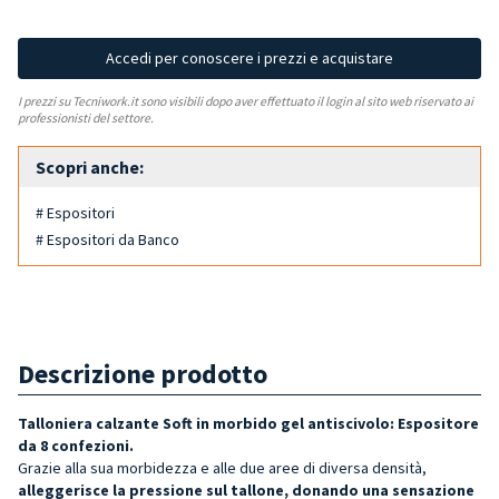
Accedi per conoscere i prezzi e acquistare
I prezzi su Tecniwork.it sono visibili dopo aver effettuato il login al sito web riservato ai
professionisti del settore.
Scopri anche:
# Espositori
# Espositori da Banco
Descrizione prodotto
Talloniera calzante
Soft
in morbido gel antiscivolo: Espositore
da 8 confezioni.
Grazie alla sua morbidezza e alle due aree di diversa densità,
alleggerisce la pressione sul tallone, donando una sensazione