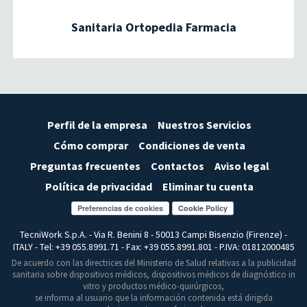
Sanitaria Ortopedia Farmacia
Perfil de la empresa
Nuestros Servicios
Cómo comprar
Condiciones de venta
Preguntas frecuentes
Contactos
Aviso legal
Política de privacidad
Eliminar tu cuenta
Preferencias de cookies
TecniWork S.p.A. - Via R. Benini 8 - 50013 Campi Bisenzio (Firenze) -
ITALY - Tel: +39 055.8991.71 - Fax: +39 055.8991.801 - P.IVA: 01812000485
De acuerdo con las directrices del Ministerio de Salud relativas a la publicidad
sanitaria sobre dispositivos médicos, dispositivos médicos de diagnóstico in
vitro y productos médico-quirúrgicos,
se informa al usuario que la información contenida está dirigida