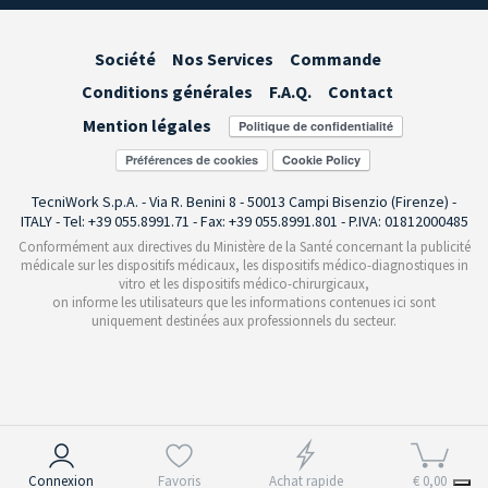
Société
Nos Services
Commande
Conditions générales
F.A.Q.
Contact
Mention légales
Préférences de cookies
TecniWork S.p.A. - Via R. Benini 8 - 50013 Campi Bisenzio (Firenze) -
ITALY - Tel: +39 055.8991.71 - Fax: +39 055.8991.801 - P.IVA: 01812000485
Conformément aux directives du Ministère de la Santé concernant la publicité
médicale sur les dispositifs médicaux, les dispositifs médico-diagnostiques in
vitro et les dispositifs médico-chirurgicaux,
on informe les utilisateurs que les informations contenues ici sont
uniquement destinées aux professionnels du secteur.
Notification lors de la collecte
Connexion
Favoris
Achat rapide
€ 0,00