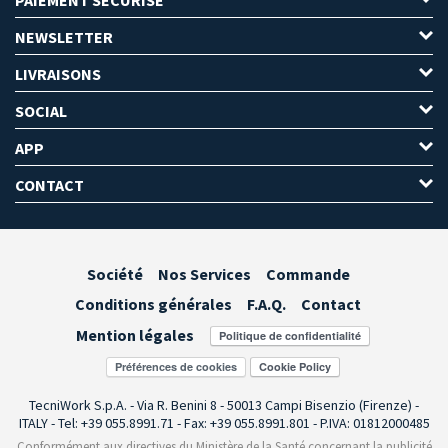
NEWSLETTER
LIVRAISONS
SOCIAL
APP
CONTACT
Société
Nos Services
Commande
Conditions générales
F.A.Q.
Contact
Mention légales
Préférences de cookies
TecniWork S.p.A. - Via R. Benini 8 - 50013 Campi Bisenzio (Firenze) -
ITALY - Tel: +39 055.8991.71 - Fax: +39 055.8991.801 - P.IVA: 01812000485
Conformément aux directives du Ministère de la Santé concernant la publicité