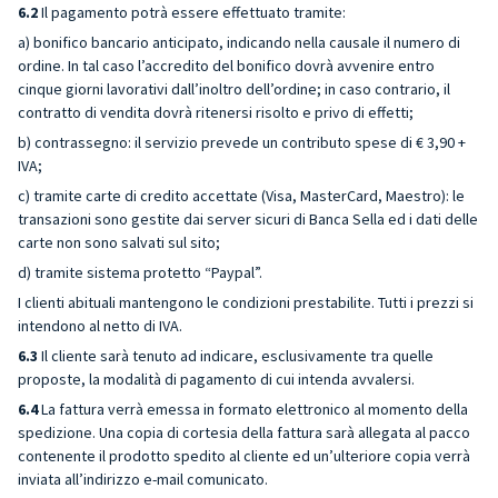
6.2
Il pagamento potrà essere effettuato tramite:
a) bonifico bancario anticipato, indicando nella causale il numero di
ordine. In tal caso l’accredito del bonifico dovrà avvenire entro
cinque giorni lavorativi dall’inoltro dell’ordine; in caso contrario, il
contratto di vendita dovrà ritenersi risolto e privo di effetti;
b) contrassegno: il servizio prevede un contributo spese di € 3,90 +
IVA;
c) tramite carte di credito accettate (Visa, MasterCard, Maestro): le
transazioni sono gestite dai server sicuri di Banca Sella ed i dati delle
carte non sono salvati sul sito;
d) tramite sistema protetto “Paypal”.
I clienti abituali mantengono le condizioni prestabilite. Tutti i prezzi si
intendono al netto di IVA.
6.3
Il cliente sarà tenuto ad indicare, esclusivamente tra quelle
proposte, la modalità di pagamento di cui intenda avvalersi.
6.4
La fattura verrà emessa in formato elettronico al momento della
spedizione. Una copia di cortesia della fattura sarà allegata al pacco
contenente il prodotto spedito al cliente ed un’ulteriore copia verrà
inviata all’indirizzo e-mail comunicato.