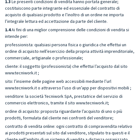
1.3
Le presenti condizioni di vendita hanno portata generale;
costituiscono parte integrante ed essenziale del contratto di
acquisto di qualsiasi prodotto e l’inoltro di un ordine ne importa
l’integrale lettura ed accettazione da parte del cliente.
1.4
Ai fini di una miglior comprensione delle condizioni di vendita si
intende per:
professionista: qualsiasi persona fisica o giuridica che effettui un
ordine di acquisto nell’esercizio della propria attività imprenditoriale,
commerciale, artigianale o professionale;
cliente: il soggetto (professionista) che effettui l’acquisto dal sito
www.tecniwork.it ;
sito: l’insieme delle pagine web accessibili mediante l’url
www.tecniwork.it o attraverso l’uso di un’app per dispositivi mobili ;
venditore: la società Tecniwork SpA, prestatrice del servizio di
commercio elettronico, tramite il sito www.tecniwork.it;
ordine di acquisto: proposta riguardante l’acquisto di uno o più
prodotti, formulata dal cliente nei confronti del venditore;
contratto di vendita online: ogni contratto di compravendita relativo
ai prodotti presentati sul sito dal venditore, stipulato tra questi e il
cliente nell’ambito di un sistema di vendita a distanza organizzato