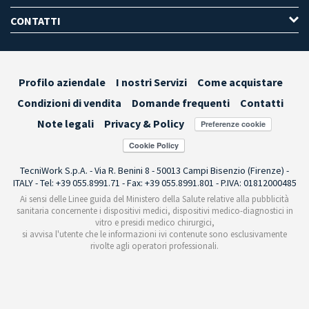
CONTATTI
Profilo aziendale
I nostri Servizi
Come acquistare
Condizioni di vendita
Domande frequenti
Contatti
Note legali
Privacy & Policy
Preferenze cookie
TecniWork S.p.A. - Via R. Benini 8 - 50013 Campi Bisenzio (Firenze) -
ITALY - Tel: +39 055.8991.71 - Fax: +39 055.8991.801 - P.IVA: 01812000485
Ai sensi delle Linee guida del Ministero della Salute relative alla pubblicità
sanitaria concernente i dispositivi medici, dispositivi medico-diagnostici in
vitro e presidi medico chirurgici,
si avvisa l'utente che le informazioni ivi contenute sono esclusivamente
rivolte agli operatori professionali.