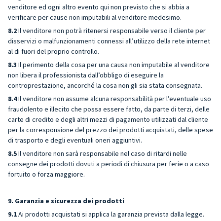
venditore ed ogni altro evento qui non previsto che si abbia a
verificare per cause non imputabili al venditore medesimo.
8.2
Il venditore non potrà ritenersi responsabile verso il cliente per
disservizi o malfunzionamenti connessi all’utilizzo della rete internet
al di fuori del proprio controllo.
8.3
Il perimento della cosa per una causa non imputabile al venditore
non libera il professionista dall’obbligo di eseguire la
controprestazione, ancorché la cosa non gli sia stata consegnata.
8.4
Il venditore non assume alcuna responsabilità per l’eventuale uso
fraudolento e illecito che possa essere fatto, da parte di terzi, delle
carte di credito e degli altri mezzi di pagamento utilizzati dal cliente
per la corresponsione del prezzo dei prodotti acquistati, delle spese
di trasporto e degli eventuali oneri aggiuntivi.
8.5
Il venditore non sarà responsabile nel caso di ritardi nelle
consegne dei prodotti dovuti a periodi di chiusura per ferie o a caso
fortuito o forza maggiore.
9. Garanzia e sicurezza dei prodotti
9.1
Ai prodotti acquistati si applica la garanzia prevista dalla legge.