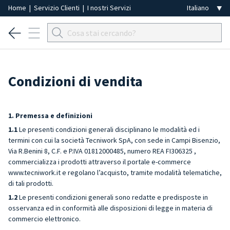
Home
|
Servizio Clienti
|
I nostri Servizi
Condizioni di vendita
1. Premessa e definizioni
1.1
Le presenti condizioni generali disciplinano le modalità ed i
termini con cui la società Tecniwork SpA, con sede in Campi Bisenzio,
Via R.Benini 8, C.F. e P.IVA 01812000485, numero REA FI306325 ,
commercializza i prodotti attraverso il portale e-commerce
www.tecniwork.it e regolano l’acquisto, tramite modalità telematiche,
di tali prodotti.
1.2
Le presenti condizioni generali sono redatte e predisposte in
osservanza ed in conformità alle disposizioni di legge in materia di
commercio elettronico.