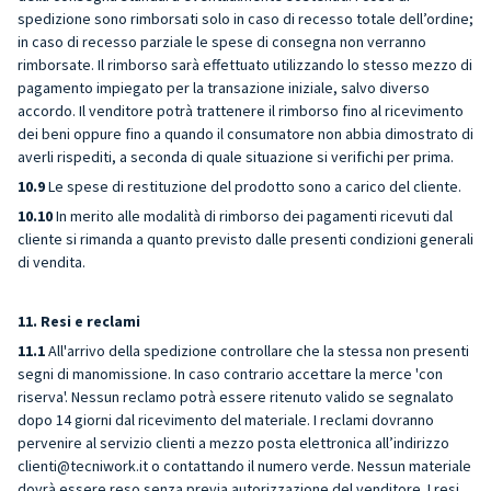
spedizione sono rimborsati solo in caso di recesso totale dell’ordine;
in caso di recesso parziale le spese di consegna non verranno
rimborsate. Il rimborso sarà effettuato utilizzando lo stesso mezzo di
pagamento impiegato per la transazione iniziale, salvo diverso
accordo. Il venditore potrà trattenere il rimborso fino al ricevimento
dei beni oppure fino a quando il consumatore non abbia dimostrato di
averli rispediti, a seconda di quale situazione si verifichi per prima.
10.9
Le spese di restituzione del prodotto sono a carico del cliente.
10.10
In merito alle modalità di rimborso dei pagamenti ricevuti dal
cliente si rimanda a quanto previsto dalle presenti condizioni generali
di vendita.
11. Resi e reclami
11.1
All'arrivo della spedizione controllare che la stessa non presenti
segni di manomissione. In caso contrario accettare la merce 'con
riserva'. Nessun reclamo potrà essere ritenuto valido se segnalato
dopo 14 giorni dal ricevimento del materiale. I reclami dovranno
pervenire al servizio clienti a mezzo posta elettronica all’indirizzo
clienti@tecniwork.it
o contattando il
numero verde
. Nessun materiale
dovrà essere reso senza previa autorizzazione del venditore. I resi