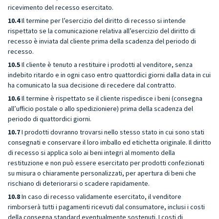
ricevimento del recesso esercitato.
10.4
Il termine per l’esercizio del diritto di recesso si intende
rispettato se la comunicazione relativa all’esercizio del diritto di
recesso è inviata dal cliente prima della scadenza del periodo di
recesso.
10.5
Il cliente è tenuto a restituire i prodotti al venditore, senza
indebito ritardo e in ogni caso entro quattordici giorni dalla data in cui
ha comunicato la sua decisione di recedere dal contratto.
10.6
Il termine è rispettato se il cliente rispedisce i beni (consegna
all’ufficio postale o allo spedizioniere) prima della scadenza del
periodo di quattordici giorni.
10.7
I prodotti dovranno trovarsi nello stesso stato in cui sono stati
consegnati e conservare il loro imballo ed etichetta originale. Il diritto
di recesso si applica solo ai beni integri al momento della
restituzione e non può essere esercitato per prodotti confezionati
su misura o chiaramente personalizzati, per apertura di beni che
rischiano di deteriorarsi o scadere rapidamente.
10.8
In caso di recesso validamente esercitato, il venditore
rimborserà tutti i pagamenti ricevuti dal consumatore, inclusi i costi
della consegna standard eventualmente sostenuti. I costi di