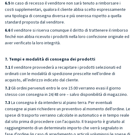
6.5
In caso di recesso il venditore non sarà tenuto a rimborsare i
costi supplementari, qualora il cliente abbia scelto espressamente
una tipologia di consegna diversa e più onerosa rispetto a quella
standard proposta dal venditore.
6.6
Il venditore si riserva comunque il diritto di trattenere il rimborso
finché non abbia ricevuto i prodotti nella loro confezione originale ed
aver verificato la loro integrità.
7. Tempi e modalità di consegna dei prodotti
7.1
Il venditore provvederà a recapitare i prodotti selezionati ed
ordinati con le modalità di spedizione prescelte nell’ordine di
acquisto, all’indirizzo indicato dal cliente.
7.2
Gli ordini pervenuti entro le ore 15.00 verranno evasi il giorno
stesso con consegna in 24/48 ore – salvo disponibilità di magazzino.
7.3
La consegna è da intendersi al piano terra. Per eventuali
consegne ai piani richiedere un preventivo al momento dell'ordine. Le
spese di trasporto verranno calcolate in automatico e in tempo reale
dal sito prima di procedere con l'acquisto. Il trasporto è gratuito al
raggiungimento di un determinato importo che verrà segnalato in
fase d'ordine (in caso di arredamento o articoli voluminosi le spese di