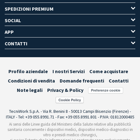
SPEDIZIONI PREMIUM
SOCIAL
APP
CONTATTI
Profilo aziendale
I nostri Servizi
Come acquistare
Condizioni di vendita
Domande frequenti
Contatti
Note legali
Privacy & Policy
Preferenze cookie
TecniWork S.p.A. - Via R. Benini 8 - 50013 Campi Bisenzio (Firenze) -
ITALY - Tel: +39 055.8991.71 - Fax: +39 055.8991.801 - P.IVA: 01812000485
Ai sensi delle Linee guida del Ministero della Salute relative alla pubblicità
sanitaria concernente i dispositivi medici, dispositivi medico-diagnostici in
vitro e presidi medico chirurgici,