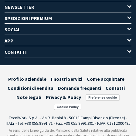
NEWSLETTER
SPEDIZIONI PREMIUM
SOCIAL
APP
CONTATTI
Profilo aziendale
I nostri Servizi
Come acquistare
Condizioni di vendita
Domande frequenti
Contatti
Note legali
Privacy & Policy
Preferenze cookie
TecniWork S.p.A. - Via R. Benini 8 - 50013 Campi Bisenzio (Firenze) -
ITALY - Tel: +39 055.8991.71 - Fax: +39 055.8991.801 - P.IVA: 01812000485
Ai sensi delle Linee guida del Ministero della Salute relative alla pubblicità
sanitaria concernente i dispositivi medici, dispositivi medico-diagnostici in