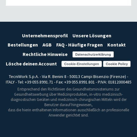
Unternehmensprofil
Unsere Lösungen
Bestellungen
AGB
FAQ - Häufige Fragen
Kontakt
Rechtliche Hinweise
Lösche deinen Account
Cookie-Einstellungen
TecniWork S.p.A. - Via R. Benini 8 - 50013 Campi Bisenzio (Firenze) -
ITALY - Tel: +39 055.8991.71 - Fax: +39 055.8991.801 - P.IVA: 01812000485
Entsprechend den Richtlinien des Gesundheitsministeriums zur
Gesundheitswerbung über Medizinprodukten, in-vitro medizinisch-
diagnostischen Geräten und medizinisch-chirurgischen Mitteln wird der
Benutzer darauf hingewiesen,
dass die hierin enthaltenen Informationen ausschließlich an professionelle
Anwender gerichtet sind.