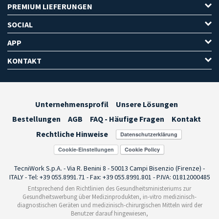
PREMIUM LIEFERUNGEN
SOCIAL
APP
KONTAKT
Unternehmensprofil
Unsere Lösungen
Bestellungen
AGB
FAQ - Häufige Fragen
Kontakt
Rechtliche Hinweise
Cookie-Einstellungen
TecniWork S.p.A. - Via R. Benini 8 - 50013 Campi Bisenzio (Firenze) -
ITALY - Tel: +39 055.8991.71 - Fax: +39 055.8991.801 - P.IVA: 01812000485
Entsprechend den Richtlinien des Gesundheitsministeriums zur
Gesundheitswerbung über Medizinprodukten, in-vitro medizinisch-
diagnostischen Geräten und medizinisch-chirurgischen Mitteln wird der
Benutzer darauf hingewiesen,