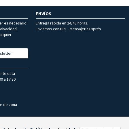
ENVÍOS
ter es necesario
Entrega rápida en 24/48 horas.
rivacidad.
Enviamos con BRT - Mensajería Exprés
alquier
sletter
ente está
0 a 17:30.
te de zona