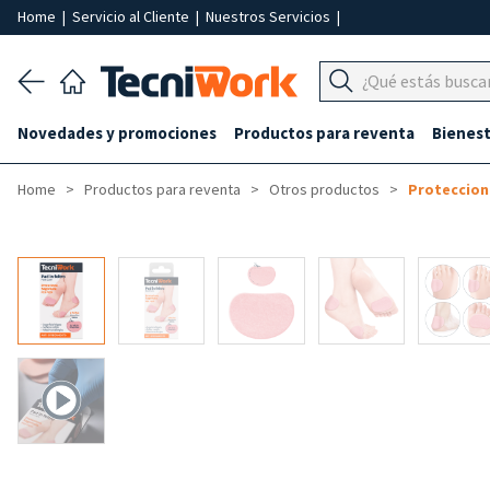
Home
|
Servicio al Cliente
|
Nuestros Servicios
|
Novedades y promociones
Productos para reventa
Bienest
Home
Productos para reventa
Otros productos
Proteccion
-50%