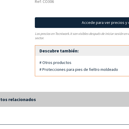
Ref: CO306
Accede para ver precios y
Los precios en Tecniwork.it son visibles después de iniciar sesión en 
sector.
Descubre también:
# Otros productos
# Protecciones para pies de fieltro moldeado
tos relacionados