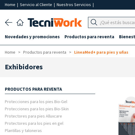
Home
|
Servicio al Cliente
|
Nuestros Servicios
|
Novedades y promociones
Productos para reventa
Bienest
Home
Productos para reventa
LineaMed+ para pies y uñas
Exhibidores
PRODUCTOS PARA REVENTA
Protecciones para los pies Bio-Gel
Protecciones para los pies Bio-Skin
Protectores para pies Alluxcare
Protectores para los pies en gel
Plantillas y taloneras