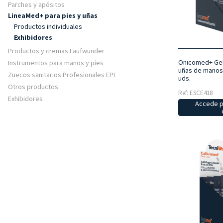
Parches y apósitos
LineaMed+ para pies y uñas
Productos individuales
Exhibidores
Productos y cremas Laufwunder
Onicomed+ Gel 
Instrumentos para manos y pies
uñas de manos 
Zuecos sanitarios Profesionales EPI
uds.
Otros productos
Ref: ESCE418
Exhibidores
Accede p