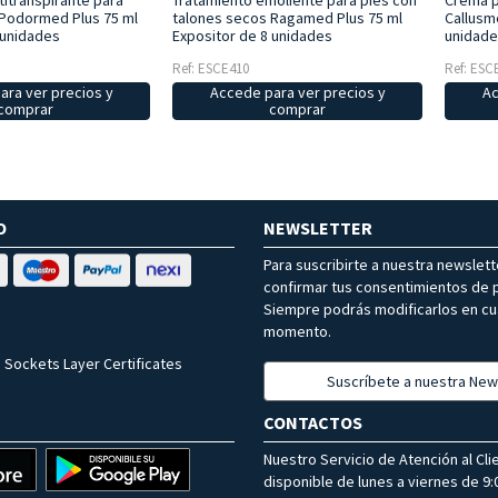
Tratamiento emoliente para pies con
titranspirante para
Crema p
talones secos Ragamed Plus 75 ml
 Podormed Plus 75 ml
Callusm
Expositor de 8 unidades
 unidades
unidade
Ref: ESCE410
Ref: ESC
Accede para ver precios y
ara ver precios y
Ac
comprar
comprar
O
NEWSLETTER
Para suscribirte a nuestra newslet
confirmar tus consentimientos de p
Siempre podrás modificarlos en cu
momento.
 Sockets Layer Certificates
Suscríbete a nuestra New
CONTACTOS
Nuestro Servicio de Atención al Cli
disponible de lunes a viernes de 9:0