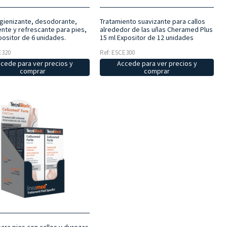
igienizante, desodorante,
Tratamiento suavizante para callos
nte y refrescante para pies,
alrededor de las uñas Cheramed Plus
positor de 6 unidades.
15 ml Expositor de 12 unidades
E320
Ref: ESCE300
cede para ver precios y
Accede para ver precios y
comprar
comprar