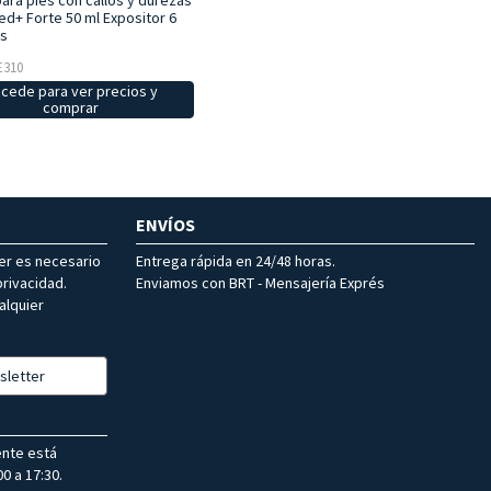
ara pies con callos y durezas
ed+ Forte 50 ml Expositor 6
s
E310
cede para ver precios y
comprar
ENVÍOS
ter es necesario
Entrega rápida en 24/48 horas.
rivacidad.
Enviamos con BRT - Mensajería Exprés
alquier
sletter
ente está
0 a 17:30.