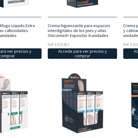
ifugo Líquido Extra
Crema higienizante para espacios
Crema p
as callosidades.
interdigitales de los pies y uñas
y calma
 unidades
Onicomed+ Expositor 6 unidades
unidade
Ref: ESCE413
Ref: ESC
ara ver precios y
Accede para ver precios y
Ac
comprar
comprar