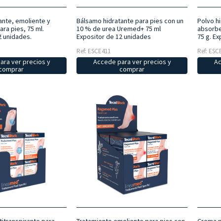
nte, emoliente y
Bálsamo hidratante para pies con un
Polvo h
ra pies, 75 ml.
10 % de urea Uremed+ 75 ml
absorbe
2 unidades.
Expositor de 12 unidades
75 g. Ex
Ref: ESCE411
Ref: ESC
ara ver precios y
Accede para ver precios y
Ac
comprar
comprar