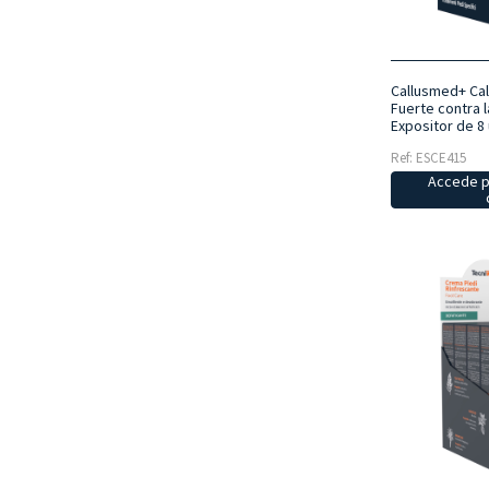
Callusmed+ Call
Fuerte contra l
Expositor de 8
Ref: ESCE415
Accede p