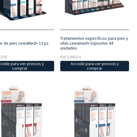
Tratamientos específicos para pies y
or de pies LineaMed+ 13 pz
uñas Lineamed+ Expositor 44
unidades
ED5F
Ref: ESMED4
cede para ver precios y
Accede para ver precios y
comprar
comprar