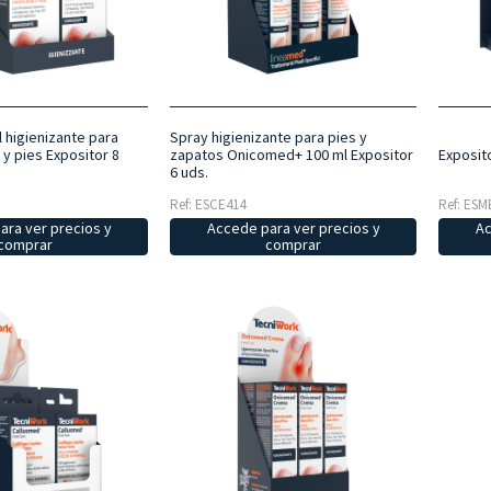
higienizante para
Spray higienizante para pies y
y pies Expositor 8
zapatos Onicomed+ 100 ml Expositor
Exposit
6 uds.
Ref: ESCE414
Ref: ESM
ara ver precios y
Accede para ver precios y
Ac
comprar
comprar