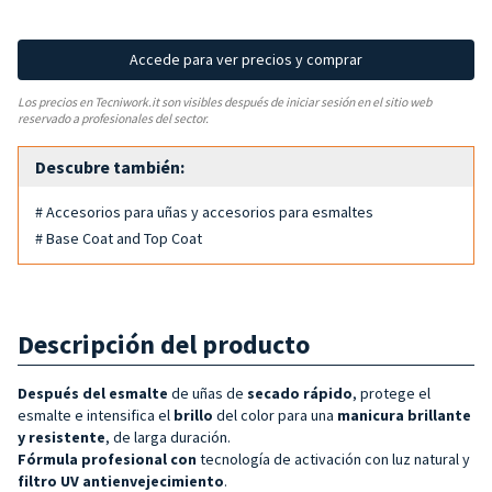
Accede para ver precios y comprar
Los precios en Tecniwork.it son visibles después de iniciar sesión en el sitio web
reservado a profesionales del sector.
Descubre también:
# Accesorios para uñas y accesorios para esmaltes
# Base Coat and Top Coat
Descripción del producto
Después del esmalte
de uñas de
secado rápido
, protege el
esmalte e intensifica el
brillo
del color para una
manicura brillante
y resistente
, de larga duración.
Fórmula profesional con
tecnología de activación con luz natural y
filtro UV antienvejecimiento
.