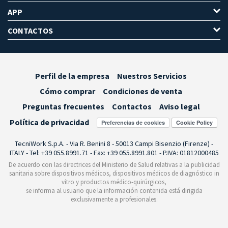
APP
CONTACTOS
Perfil de la empresa
Nuestros Servicios
Cómo comprar
Condiciones de venta
Preguntas frecuentes
Contactos
Aviso legal
Política de privacidad
Preferencias de cookies
TecniWork S.p.A. - Via R. Benini 8 - 50013 Campi Bisenzio (Firenze) -
ITALY - Tel: +39 055.8991.71 - Fax: +39 055.8991.801 - P.IVA: 01812000485
De acuerdo con las directrices del Ministerio de Salud relativas a la publicidad
sanitaria sobre dispositivos médicos, dispositivos médicos de diagnóstico in
vitro y productos médico-quirúrgicos,
se informa al usuario que la información contenida está dirigida
exclusivamente a profesionales.