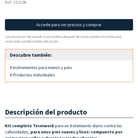
Ref: CE310K
Accede para ver precios y comprar
Los precios en Tecniwork.it son visibles después de iniciar sesión en el sitio web
reservado a profesionales del sector.
Descubre también:
# Instrumentos para manos y pies
# Productos individuales
Descripción del producto
Kit completo Tecniwork
para
un tratamiento diario contra las
callosidades,
para unos pies suaves y lisos:
compuesto por
crema para callos y durezas y piedra abrasiva
.