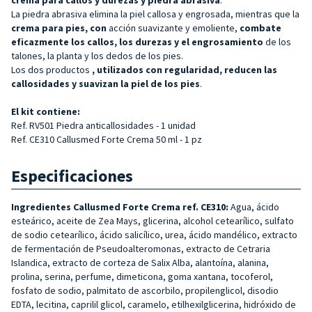
La piedra abrasiva elimina la piel callosa y engrosada, mientras que la
crema para pies, con
acción suavizante y emoliente,
combate
eficazmente los callos, los durezas y el engrosamiento
de los
talones, la planta y los dedos de los pies.
Los dos productos
, utilizados con regularidad, reducen las
callosidades y suavizan la piel de los pies
.
El kit contiene:
Ref. RV501 Piedra anticallosidades - 1 unidad
Ref. CE310 Callusmed Forte Crema 50 ml - 1 pz
Especificaciones
Ingredientes Callusmed Forte Crema ref. CE310:
Agua, ácido
esteárico, aceite de Zea Mays, glicerina, alcohol cetearílico, sulfato
de sodio cetearílico, ácido salicílico, urea, ácido mandélico, extracto
de fermentación de Pseudoalteromonas, extracto de Cetraria
Islandica, extracto de corteza de Salix Alba, alantoína, alanina,
prolina, serina, perfume, dimeticona, goma xantana, tocoferol,
fosfato de sodio, palmitato de ascorbilo, propilenglicol, disodio
EDTA, lecitina, caprilil glicol, caramelo, etilhexilglicerina, hidróxido de