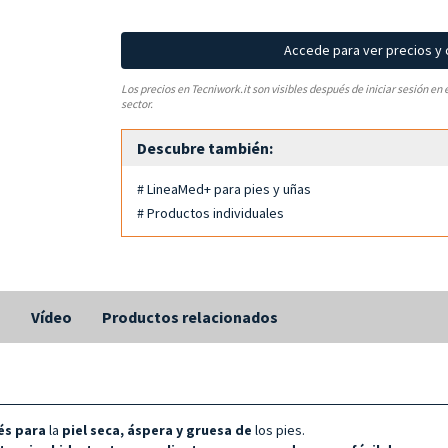
Accede para ver precios y
Los precios en Tecniwork.it son visibles después de iniciar sesión en 
sector.
Descubre también:
# LineaMed+ para pies y uñas
# Productos individuales
s
Vídeo
Productos relacionados
és para
la
piel seca, áspera y gruesa de
los pies.