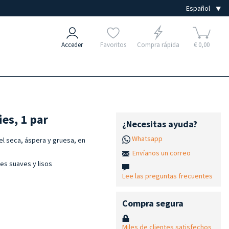
Acceder
Favoritos
Compra rápida
€ 0,00
es, 1 par
¿Necesitas ayuda?
Whatsapp
el seca, áspera y gruesa, en
Envíanos un correo
ies suaves y lisos
Lee las preguntas frecuentes
Compra segura
Miles de clientes satisfechos