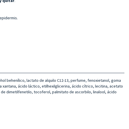
y quitar
.
 epidermis.
cohol behenílico, lactato de alquilo C12-13, perfume, fenoxietanol, goma
xantana, ácido láctico, etilhexilglicerina, ácido cítrico, lecitina, acetato
de dimetilfenetilo, tocoferol, palmitato de ascorbilo, linalool, ácido