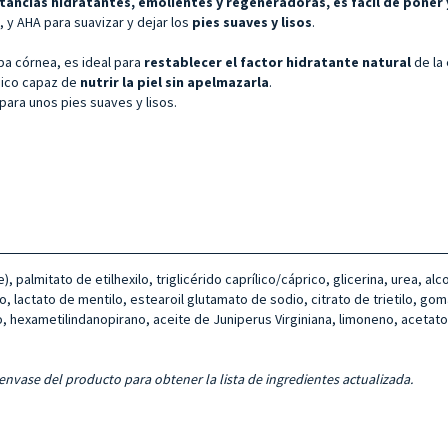
ancias hidratantes, emolientes y regeneradoras, es fácil de poner 
, y AHA para suavizar y dejar los
pies suaves y lisos
.
pa córnea, es ideal para
restablecer el factor hidratante natural
de la
mico capaz de
nutrir la piel sin apelmazarla
.
para unos pies suaves y lisos.
palmitato de etilhexilo, triglicérido caprílico/cáprico, glicerina, urea, al
io, lactato de mentilo, estearoil glutamato de sodio, citrato de trietilo, goma 
co, hexametilindanopirano, aceite de Juniperus Virginiana, limoneno, acetato 
 envase del producto para obtener la lista de ingredientes actualizada.