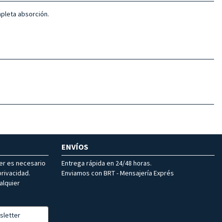
mpleta absorción.
ENVÍOS
ter es necesario
Entrega rápida en 24/48 horas.
rivacidad.
Enviamos con BRT - Mensajería Exprés
alquier
sletter