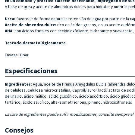
En un cómodo y práctico calcetín desechable, impregnado de sust
A base de urea y aceite de almendras dulces para hidratar y nutrir la piel
Urea:
favorece de forma natural la retención de agua por parte de la ca
Aceite de almendra dulce:
rico en ácidos grasos, es un aceite eudér
AHA:
son ácidos frutales con acción exfoliante, hidratante y suavizante, 
Testado dermatológicamente
.
Envase: 1 par.
Especificaciones
Ingredientes:
Agua, aceite de Prunus Amygdalus Dulcis (almendra dulce), 
de celulosa, celulosa microcristalina, Caproil/lauroil lactil lactato de sod
de linalilo, ácido málico, ácido glucónico, ácido ascórbico, ácido glicóli
tartárico, ácido salicílico, alfa-isometil ionona, pineno, hidroxicitronelal.
La lista de ingredientes puede sufrir modificaciones, consulte siempre el
Consejos