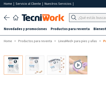
Home
|
Servicio al Cliente
|
Nuestros Servicios
|
Novedades y promociones
Productos para reventa
Bienest
Home
Productos para reventa
LineaMed+ para pies y uñas
P
-40%