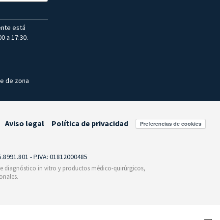
ente está
0 a 17:30.
te de zona
Aviso legal
Política de privacidad
Preferencias de cookies
55.8991.801 - P.IVA: 01812000485
 de diagnóstico in vitro y productos médico-quirúrgicos,
onales.